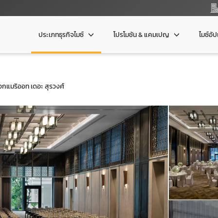
ประเภทธุรกิจไมซ์
โปรโมชัน & แคมเปญ
ไมซ์อั
กแมริออท เดอะ สุรวงศ์