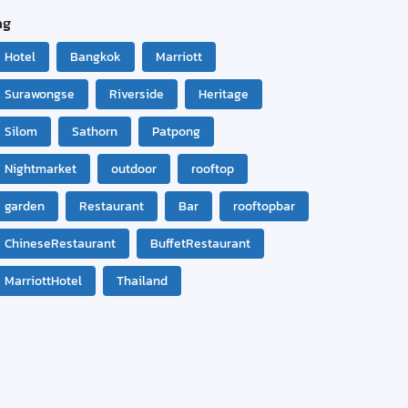
ag
Hotel
Bangkok
Marriott
Surawongse
Riverside
Heritage
Silom
Sathorn
Patpong
Nightmarket
outdoor
rooftop
garden
Restaurant
Bar
rooftopbar
ChineseRestaurant
BuffetRestaurant
MarriottHotel
Thailand