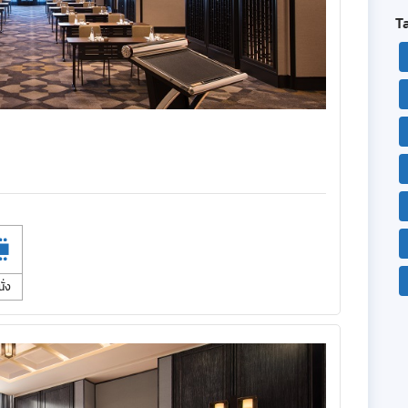
T
ั่ง