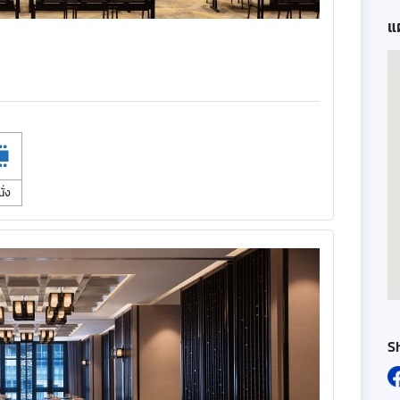
แผ
นั่ง
S