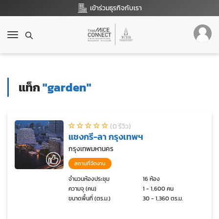
เข้าร่วมธุรกิจกับเรา
T
o
g
g
l
แท็ก
"garden"
e
n
a
v
(0 รีวิว)
i
แชงกรี-ลา กรุงเทพฯ
g
a
กรุงเทพมหานคร
t
สถานที่จัดงาน
i
o
จำนวนห้องประชุม
16 ห้อง
ความจุ (คน)
1 - 1,600 คน
n
ขนาดพื้นที่ (ตร.ม.)
30 - 1,360 ตร.ม.