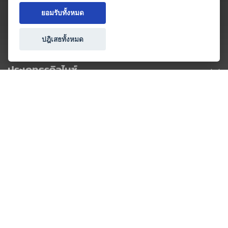
ยอมรับทั้งหมด
ปฎิเสธทั้งหมด
ประเภทธุรกิจไมซ์
โปรโมชัน & แคมเปญ
ไมซ์อัปเดต
วางแผนการจัดงาน
เข้าร่วมธุรกิจกับเรา
เกี่ยวกับเรา