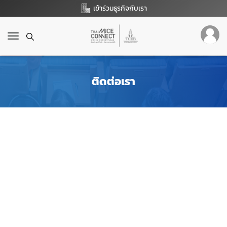
เข้าร่วมธุรกิจกับเรา
T
o
g
g
ติดต่อเรา
l
e
n
a
v
i
g
a
t
i
o
n