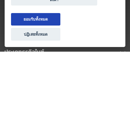
ยอมรับทั้งหมด
ปฎิเสธทั้งหมด
ประเภทธุรกิจไมซ์
โปรโมชัน & แคมเปญ
ไมซ์อัปเดต
วางแผนการจัดงาน
เข้าร่วมธุรกิจกับเรา