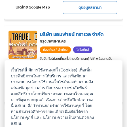
เปิดโดย Google Map
ดูข้อมูลสถานที่
บริษัท แอมฟายน์ ทราเวล จำกัด
กรุงเทพมหานคร
ท่องเที่ยว / นำเที่ยว
โลจิสติกส์
รับจัดทัวร์ท่องเที่ยวทั่วไทยบริการรถตู้ VIP พร้อมคนขับ
ชำนาญทุกเส้นทางในราคามิตรภาพ Website
เว็บไซต์นี้ มีการใช้งานคุกกี้ (Cookies) เพื่อเพิ่ม
www.amfin...
ประสิทธิภาพในการให้บริการ และเพื่อพัฒนา
ประสบการณ์การใช้งานเว็บไซต์ของท่านรวมถึง
เสนอข้อมูลข่าวสาร กิจกรรม ประชาสัมพันธ์
เปิดโดย Google Map
ดูข้อมูลสถานที่
และสิทธิประโยชน์ที่ตรงตามความสนใจของคุณ
มากที่สุด หากคุณดำเนินการต่อหรือปิดข้อความ
นี้ สสปน. ถือว่าท่านยอมรับการใช้งานคุกกี้ โดย
ท่านสามารถศึกษารายละเอียดเพิ่มเติมได้จาก
บริษัท วิน ทราเวลแอนด์ทัวร์ จำกัด
นโยบายคุกกี้
และ
นโยบายความเป็นส่วนตัวของ
สสปน.
เชียงใหม่