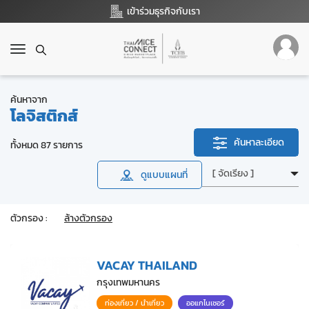
เข้าร่วมธุรกิจกับเรา
T
o
g
g
ค้นหาจาก
l
โลจิสติกส์
e
n
ค้นหาละเอียด
ทั้งหมด 87 รายการ
a
v
ดูแบบแผนที่
i
g
a
ตัวกรอง :
ล้างตัวกรอง
t
i
o
VACAY THAILAND
n
กรุงเทพมหานคร
ท่องเที่ยว / นำเที่ยว
ออแกไนเซอร์