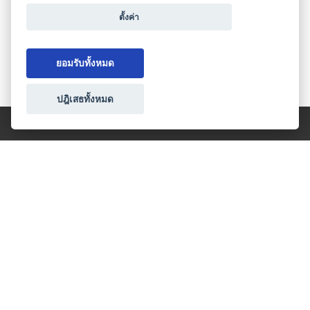
ท่องเที่ยว / นำเที่ยว
ออแกไนเซอร์
ตั้งค่า
โลจิสติกส์
เราให้บริการจำหน่ายตั่วเครื่องบินทั้งภายในและต่างประเทศ
ยอมรับทั้งหมด
รวมถึงจัดกรุ๊ปทัวร์เพื่อการดูงาน ท่องเที่ยว ...
ปฎิเสธทั้งหมด
เปิดโดย Google Map
ดูข้อมูลสถานที่
บริษัท วีเอ็นทีลีโม่ จำกัด
กรุงเทพมหานคร
โลจิสติกส์
บริษัทวีเอ็นทีลีโม่จำกัด เป็นผู้ให้บริการรับส่งผู้โดยสาร
ระหว่างสนามบิน-โรงแรม ไปดูโรงงาน รับส่งพนักง...
ประเภทธุรกิจไมซ์