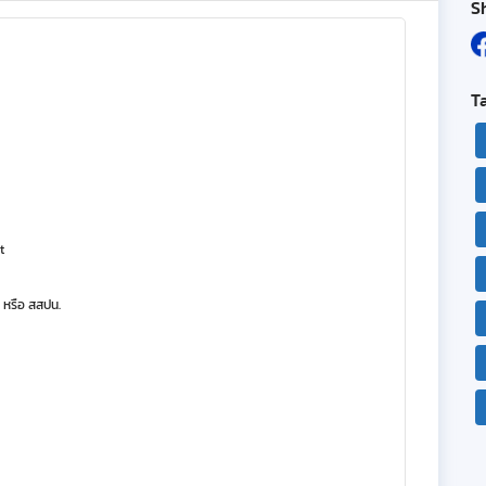
S
T
t
 หรือ สสปน.