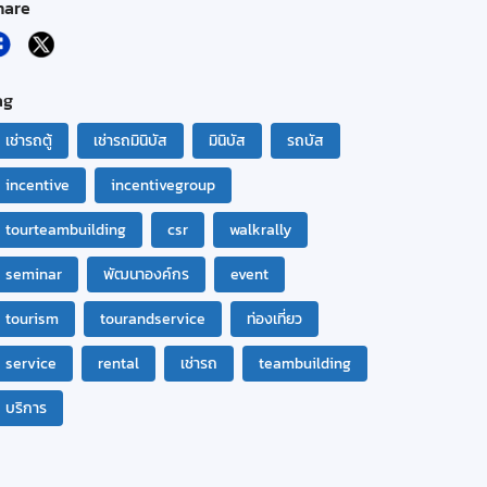
hare
ag
เช่ารถตู้
เช่ารถมินิบัส
มินิบัส
รถบัส
incentive
incentivegroup
tourteambuilding
csr
walkrally
seminar
พัฒนาองค์กร
event
tourism
tourandservice
ท่องเที่ยว
service
rental
เช่ารถ
teambuilding
บริการ