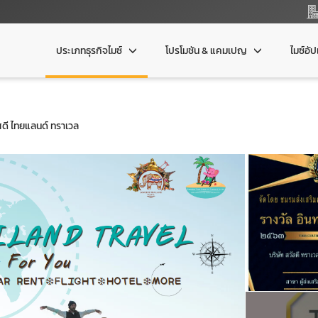
ประเภทธุรกิจไมซ์
โปรโมชัน & แคมเปญ
ไมซ์อั
ัสดี ไทยแลนด์ ทราเวล