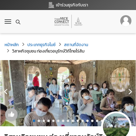
เข้าร่วมธุรกิจกับเรา
T
o
g
g
หน้าหลัก
ประเภทธุรกิจไมซ์
สถานที่จัดงาน
l
วิสาหกิจชุมชน ท่องเที่ยวอนุรักษ์วิถีไทยไร่ส้ม
e
n
a
v
i
g
a
t
i
o
n