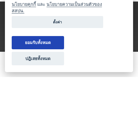
นโยบายคุกกี้
และ
นโยบายความเป็นส่วนตัวของ
สสปน.
ตั้งค่า
ยอมรับทั้งหมด
ปฎิเสธทั้งหมด
ขอใบเสนอราคา
ประเภทธุรกิจไมซ์
โปรโมชัน & แคมเปญ
ไมซ์อัปเดต
วางแผนการจัดงาน