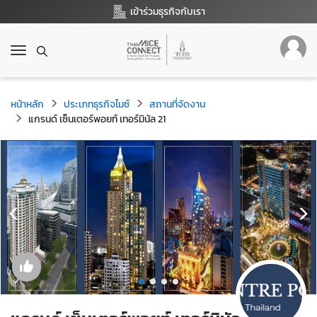
เข้าร่วมธุรกิจกับเรา
T
o
g
g
หน้าหลัก
ประเภทธุรกิจไมซ์
สถานที่จัดงาน
l
แกรนด์ เซ็นเตอร์พอยท์ เทอร์มินัล 21
e
n
a
v
i
g
a
t
i
o
n