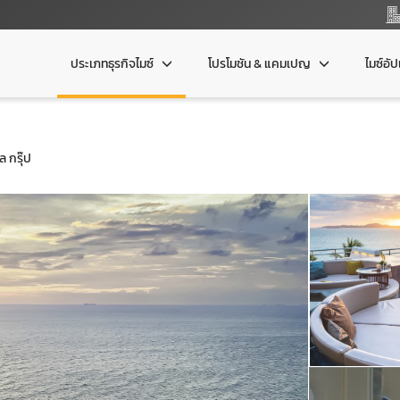
ประเภทธุรกิจไมซ์
โปรโมชัน & แคมเปญ
ไมซ์อั
ล กรุ๊ป