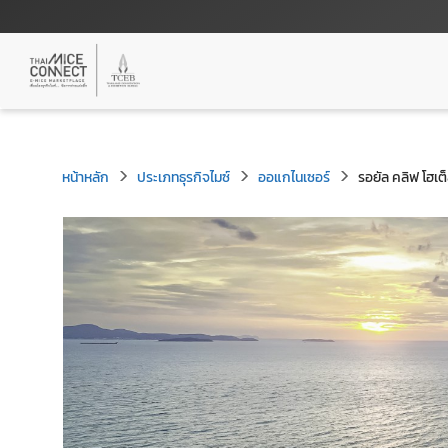
หน้าหลัก
ประเภทธุรกิจไมซ์
ออแกไนเซอร์
รอยัล คลิฟ โฮเต็