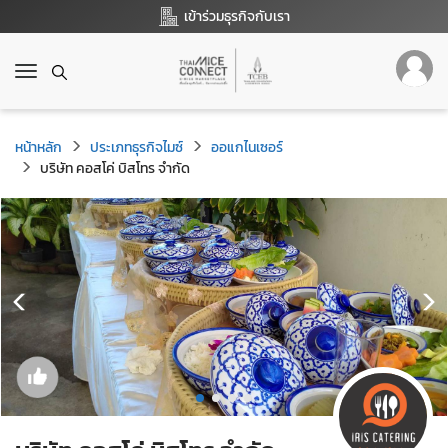
เข้าร่วมธุรกิจกับเรา
T
o
g
g
หน้าหลัก
ประเภทธุรกิจไมซ์
ออแกไนเซอร์
l
บริษัท คอสโค่ บิสโทร จำกัด
e
n
a
v
i
g
a
t
i
o
n