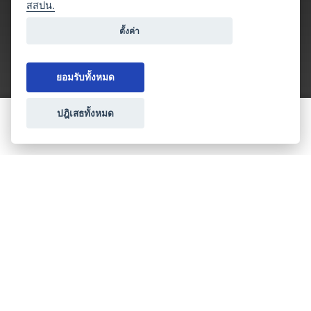
สสปน.
ตั้งค่า
ยอมรับทั้งหมด
ปฎิเสธทั้งหมด
ขอใบเสนอราคา
ประเภทธุรกิจไมซ์
โปรโมชัน & แคมเปญ
ไมซ์อัปเดต
วางแผนการจัดงาน
เข้าร่วมธุรกิจกับเรา