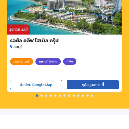
ธุรกิจแนะนำ
รอยัล คลิฟ โฮเต็ล กรุ๊ป
ชลบุรี
ออแกไนเซอร์
สถานที่จัดงาน
ที่พัก
เปิดโดย Google Map
ดูข้อมูลสถานที่