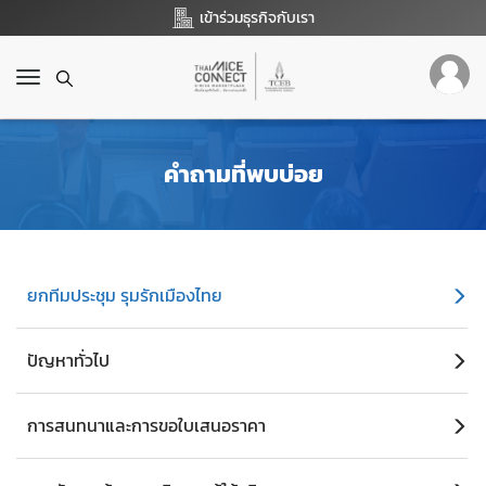
เข้าร่วมธุรกิจกับเรา
T
o
g
g
คำถามที่พบบ่อย
l
e
n
a
v
i
ยกทีมประชุม รุมรักเมืองไทย
g
a
t
ปัญหาทั่วไป
i
o
n
การสนทนาและการขอใบเสนอราคา