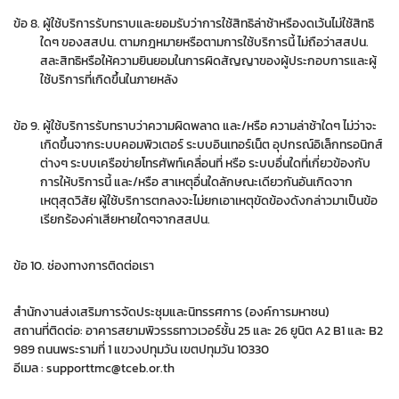
ข้อ 8. ผู้ใช้บริการรับทราบและยอมรับว่าการใช้สิทธิล่าช้าหรืองดเว้นไม่ใช้สิทธิ
ใดๆ ของสสปน. ตามกฎหมายหรือตามการใช้บริการนี้ ไม่ถือว่าสสปน.
สละสิทธิหรือให้ความยินยอมในการผิดสัญญาของผู้ประกอบการและผู้
ใช้บริการที่เกิดขึ้นในภายหลัง
ข้อ 9. ผู้ใช้บริการรับทราบว่าความผิดพลาด และ/หรือ ความล่าช้าใดๆ ไม่ว่าจะ
เกิดขึ้นจากระบบคอมพิวเตอร์ ระบบอินเทอร์เน็ต อุปกรณ์อิเล็กทรอนิกส์
ต่างๆ ระบบเครือข่ายโทรศัพท์เคลื่อนที่ หรือ ระบบอื่นใดที่เกี่ยวข้องกับ
การให้บริการนี้ และ/หรือ สาเหตุอื่นใดลักษณะเดียวกันอันเกิดจาก
เหตุสุดวิสัย ผู้ใช้บริการตกลงจะไม่ยกเอาเหตุขัดข้องดังกล่าวมาเป็นข้อ
เรียกร้องค่าเสียหายใดๆจากสสปน.
ข้อ 10. ช่องทางการติดต่อเรา
สำนักงานส่งเสริมการจัดประชุมและนิทรรศการ (องค์การมหาชน)
สถานที่ติดต่อ: อาคารสยามพิวรรธทาวเวอร์ชั้น 25 และ 26 ยูนิต A2 B1 และ B2
989 ถนนพระรามที่ 1 แขวงปทุมวัน เขตปทุมวัน 10330
อีเมล :
supporttmc@tceb.or.th