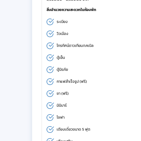
สิ่งอำนวยความสะดวกในห้องพัก
ระเบียง
วิวเมือง
โทรทัศน์ดาวเทียม/เคเบิล
ตู้เย็น
ตู้นิรภัย
กาแฟสำเร็จรูป (ฟรี)
ชา (ฟรี)
มินิบาร์
โซฟา
เตียงเดี่ยวขนาด 5 ฟุต