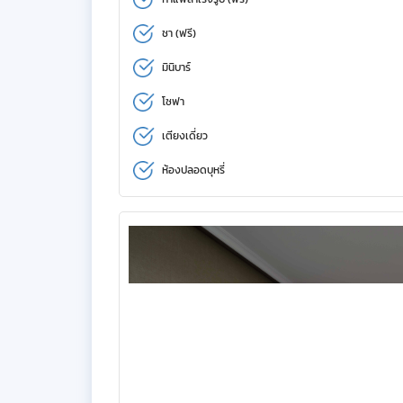
ชา (ฟรี)
มินิบาร์
โซฟา
เตียงเดี่ยว
ห้องปลอดบุหรี่