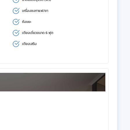
เครื่องชงกาแฟ/ชา
ถังขยะ
เตียงเดี่ยวขนาด 6 ฟุต
เตียงเสริม