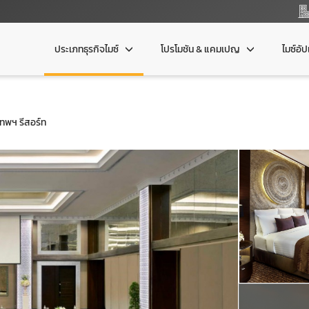
ประเภทธุรกิจไมซ์
โปรโมชัน & แคมเปญ
ไมซ์อั
เทพฯ รีสอร์ท