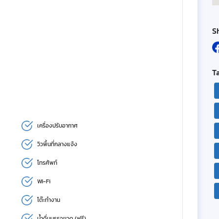
S
T
เครื่องปรับอากาศ
วิวพื้นที่กลางแจ้ง
โทรศัพท์
Wi-Fi
โต๊ะทำงาน
น้ำดื่มบรรจุขวด (ฟรี)