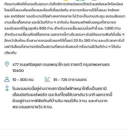
ห้องงานฟังก์ชั่นของโรงแรมฯ มีสไตล์การตกแต่งแบบไทยร่วมสมัยและโคโลเนียล
โดยมีทั้งแบบห้องเดี่ยวและห้องที่เชื่อมต่อกัน สามารถจัดงานได้ทั้งแบบ indoor
และ outdoor รองรับงานได้อย่างหลากหลาย ไม่ว่าจะเป็นงานประชุม อบรมสัมมนา
งานเลี้ยงค็อกเทล และอีเว้นท์ต่าง ๆ อาทิเช่น ห้องกมลทิพย์บอลรูมที่สามารถ
รองรับแขกได้สูงสุดถึง 800 ท่าน สำหรับงานเลี้ยงแบบนั่งเก้าอี้ และ 1,000 ท่าน
สำหรับงานเลี้ยงสไตล์ค็อกเทล นอกจากนี้ทางโรงแรมฯ ยังมีห้องงานฟังก์ชั่นอื่น ๆ
อีกกว่าสิบห้อง ซึ่งสามารถรองรับแขกได้ตั้งแต่ 20 ถึง 260 ท่าน และบริเวณการ์เด้
นพาวิเลี่ยนที่สามารถจัดเป็นสถานที่พบปะสังสรรค์ หรืองานอีเว้นท์ต่าง ๆ ได้เช่น
เดียวกัน
477 ถนนศรีอยุธยา ถนนพญาไท เขต ราชเทวี กรุงเทพมหานคร
10400
10 - 800 คน
35 - 726 ตารางเมตร
โรงแรมแห่งนี้อยู่ห่างจากสถานีรถไฟฟ้าพญาไทซึ่งเป็นสถานี
เชื่อมต่อกับแอร์พอร์ต เรล ลิงก์โดยใช้เวลาเดิน 5 นาที นอกจากนี้
ยังอยู่ห่างจากพิพิธภัณฑ์บ้านจิม ทอมป์สัน 3 กม. และห่างจาก
พระบรมมหาราชวัง 8 กม.