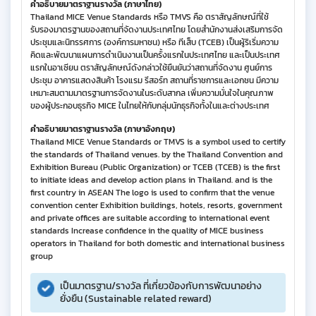
คำอธิบายมาตราฐานรางวัล (ภาษาไทย)
Thailand MICE Venue Standards หรือ TMVS คือ ตราสัญลักษณ์ที่ใช้
รับรองมาตรฐานของสถานที่จัดงานประเทศไทย โดยสำนักงานส่งเสริมการจัด
ประชุมและนิทรรศการ (องค์การมหาชน) หรือ ทีเส็บ (TCEB) เป็นผู้ริเริ่มความ
คิดและพัฒนาแผนการดำเนินงานเป็นครั้งแรกในประเทศไทย และเป็นประเทศ
แรกในอาเซียน ตราสัญลักษณ์ดังกล่าวใช้ยืนยันว่าสถานที่จัดงาน ศูนย์การ
ประชุม อาคารแสดงสินค้า โรงแรม รีสอร์ท สถานที่ราชการและเอกชน มีความ
เหมาะสมตามมาตรฐานการจัดงานในระดับสากล เพิ่มความมั่นใจในคุณภาพ
ของผู้ประกอบธุรกิจ MICE ในไทยให้กับกลุ่มนักธุรกิจทั้งในและต่างประเทศ
คำอธิบายมาตราฐานรางวัล (ภาษาอังกฤษ)
Thailand MICE Venue Standards or TMVS is a symbol used to certify
the standards of Thailand venues. by the Thailand Convention and
Exhibition Bureau (Public Organization) or TCEB (TCEB) is the first
to initiate ideas and develop action plans in Thailand. and is the
first country in ASEAN The logo is used to confirm that the venue
convention center Exhibition buildings, hotels, resorts, government
and private offices are suitable according to international event
standards Increase confidence in the quality of MICE business
operators in Thailand for both domestic and international business
group
เป็นมาตรฐาน/รางวัล ที่เกี่ยวข้องกับการพัฒนาอย่าง
ยั่งยืน (Sustainable related reward)