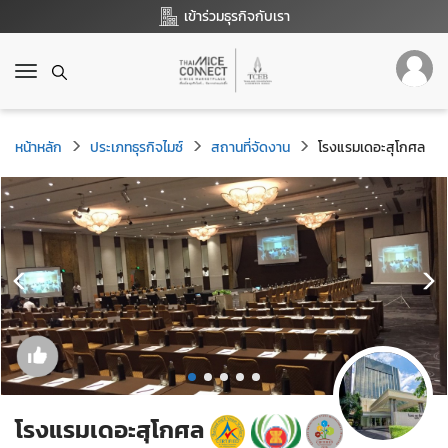
เข้าร่วมธุรกิจกับเรา
T
o
g
g
หน้าหลัก
ประเภทธุรกิจไมซ์
สถานที่จัดงาน
โรงแรมเดอะสุโกศล
l
e
n
a
v
i
g
a
t
i
o
n
โรงแรมเดอะสุโกศล