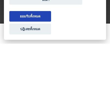
ยอมรับทั้งหมด
ปฎิเสธทั้งหมด
ขอใบเสนอราคา
ประเภทธุรกิจไมซ์
โปรโมชัน & แคมเปญ
ไมซ์อัปเดต
วางแผนการจัดงาน
เข้าร่วมธุรกิจกับเรา