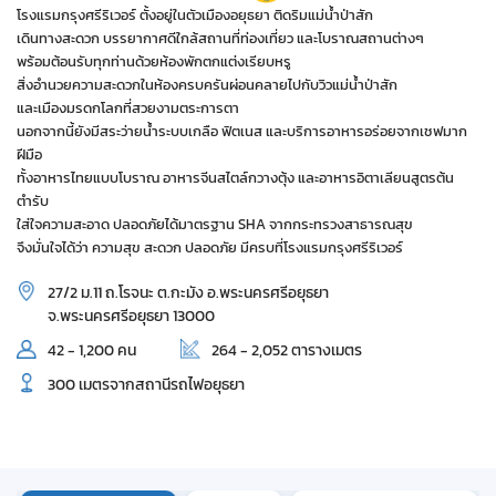
โรงแรมกรุงศรีริเวอร์ ตั้งอยู่ในตัวเมืองอยุธยา ติดริมแม่น้ำป่าสัก
เดินทางสะดวก บรรยากาศดีใกล้สถานที่ท่องเที่ยว และโบราณสถานต่างๆ
พร้อมต้อนรับทุกท่านด้วยห้องพักตกแต่งเรียบหรู
สิ่งอำนวยความสะดวกในห้องครบครันผ่อนคลายไปกับวิวแม่น้ำป่าสัก
และเมืองมรดกโลกที่สวยงามตระการตา
นอกจากนี้ยังมีสระว่ายน้ำระบบเกลือ ฟิตเนส และบริการอาหารอร่อยจากเชฟมาก
ฝีมือ
ทั้งอาหารไทยแบบโบราณ อาหารจีนสไตล์กวางตุ้ง และอาหารอิตาเลียนสูตรต้น
ตำรับ
ใส่ใจความสะอาด ปลอดภัยได้มาตรฐาน SHA จากกระทรวงสาธารณสุข
จึงมั่นใจได้ว่า ความสุข สะดวก ปลอดภัย มีครบที่โรงแรมกรุงศรีริเวอร์
27/2 ม.11 ถ.โรจนะ ต.กะมัง อ.พระนครศรีอยุธยา
จ.พระนครศรีอยุธยา 13000
42 - 1,200 คน
264 - 2,052 ตารางเมตร
300 เมตรจากสถานีรถไฟอยุธยา