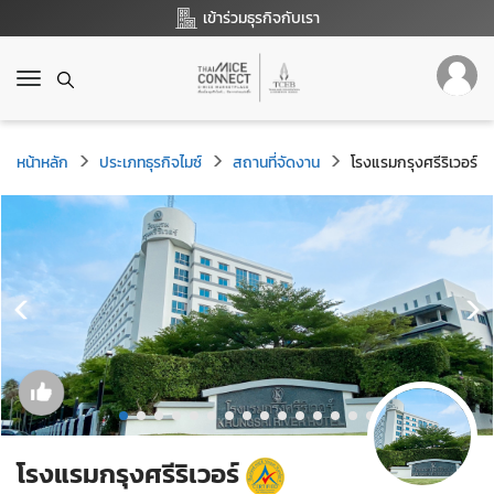
เข้าร่วมธุรกิจกับเรา
T
o
g
g
หน้าหลัก
ประเภทธุรกิจไมซ์
สถานที่จัดงาน
โรงแรมกรุงศรีริเวอร์
l
e
n
a
v
i
g
a
t
i
o
n
โรงแรมกรุงศรีริเวอร์