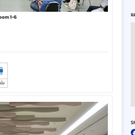
แผ
oom 1-6
นั่ง
S