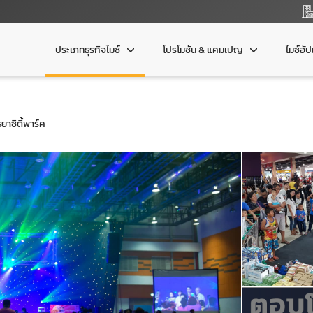
ประเภทธุรกิจไมซ์
โปรโมชัน & แคมเปญ
ไมซ์อั
ยาซิตี้พาร์ค