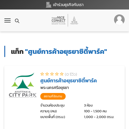
เข้าร่วมธุรกิจกับเรา
T
o
g
g
l
แท็ก
"ศูนย์การค้าอยุธยาซิตี้พาร์ค"
e
n
a
v
(0 รีวิว)
i
ศูนย์การค้าอยุธยาซิตี้พาร์ค
g
a
พระนครศรีอยุธยา
t
สถานที่จัดงาน
i
o
จำนวนห้องประชุม
3 ห้อง
ความจุ (คน)
100 - 1,500 คน
n
ขนาดพื้นที่ (ตร.ม.)
1,000 - 2,000 ตร.ม.