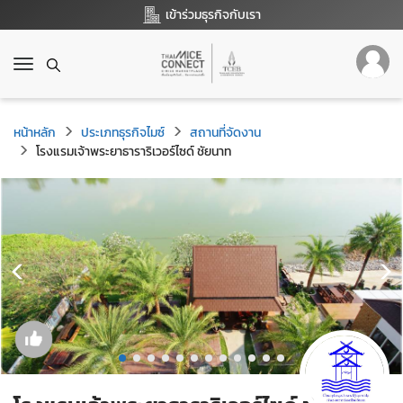
เข้าร่วมธุรกิจกับเรา
T
o
g
g
หน้าหลัก
ประเภทธุรกิจไมซ์
สถานที่จัดงาน
l
โรงแรมเจ้าพระยาธาราริเวอร์ไซด์ ชัยนาท
e
n
a
v
i
g
a
t
i
o
n