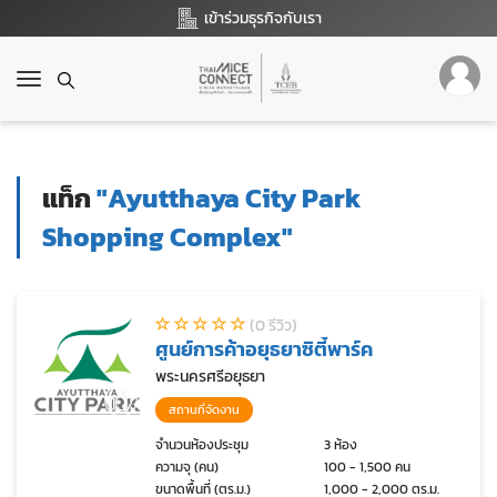
เข้าร่วมธุรกิจกับเรา
T
o
g
g
l
แท็ก
"Ayutthaya City Park
e
n
Shopping Complex"
a
v
i
g
(0 รีวิว)
a
ศูนย์การค้าอยุธยาซิตี้พาร์ค
t
พระนครศรีอยุธยา
i
o
สถานที่จัดงาน
n
จำนวนห้องประชุม
3 ห้อง
ความจุ (คน)
100 - 1,500 คน
ขนาดพื้นที่ (ตร.ม.)
1,000 - 2,000 ตร.ม.