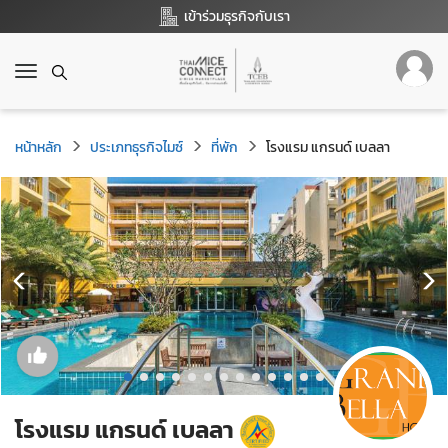
เข้าร่วมธุรกิจกับเรา
T
o
g
g
หน้าหลัก
ประเภทธุรกิจไมซ์
ที่พัก
โรงแรม แกรนด์ เบลลา
l
e
n
a
v
i
g
a
t
i
o
n
โรงแรม แกรนด์ เบลลา