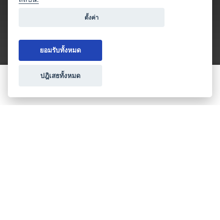
ตั้งค่า
ยอมรับทั้งหมด
ปฎิเสธทั้งหมด
ขอใบเสนอราคา
ประเภทธุรกิจไมซ์
โปรโมชัน & แคมเปญ
ไมซ์อัปเดต
วางแผนการจัดงาน
เข้าร่วมธุรกิจกับเรา