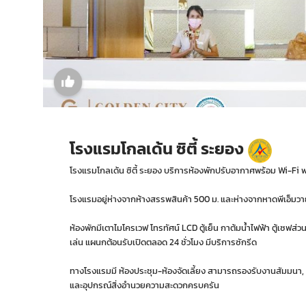
โรงแรมโกลเด้น ซิตี้ ระยอง
โรงแรมโกลเด้น ซิตี้ ระยอง บริการห้องพักปรับอากาศพร้อม Wi-Fi ฟ
โรงแรมอยู่ห่างจากห้างสรรพสินค้า 500 ม. และห่างจากหาดพีเอ็มวา
ห้องพักมีเตาไมโครเวฟ โทรทัศน์ LCD ตู้เย็น กาต้มน้ำไฟฟ้า ตู้เซฟส่ว
เล่น แผนกต้อนรับเปิดตลอด 24 ชั่วโมง มีบริการซักรีด
ทางโรงแรมมี ห้องประชุม-ห้องจัดเลี้ยง สามารถรองรับงานสัมมนา, ง
และอุปกรณ์สิ่งอำนวยความสะดวกครบครัน