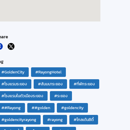
hare
ag
#GoldenCity
#RayongHotel
#โรงแรมระยอง
#สัมมนาระยอง
#ที่พักระยอง
#โรงแรมในตัวเมืองระยอง
#ระยอง
##Rayong
##golden
#goldencity
#goldencityrayong
#rayong
#โกลเด้นซิตี้