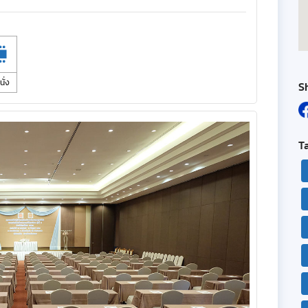
นั่ง
S
T