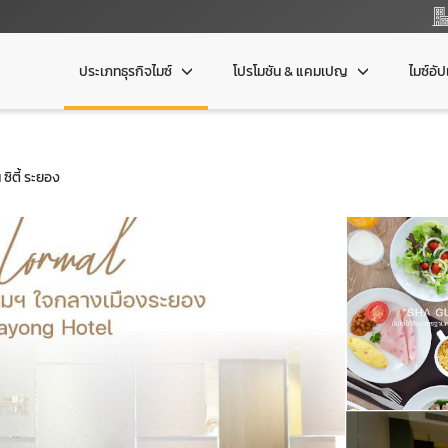
ประเภทธุรกิจไมซ์
โปรโมชัน & แคมเปญ
ไมซ์อั
ซิตี้ ระยอง