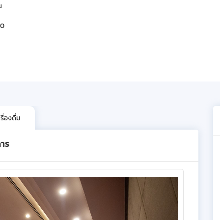
น
00
ื่องดื่ม
การ