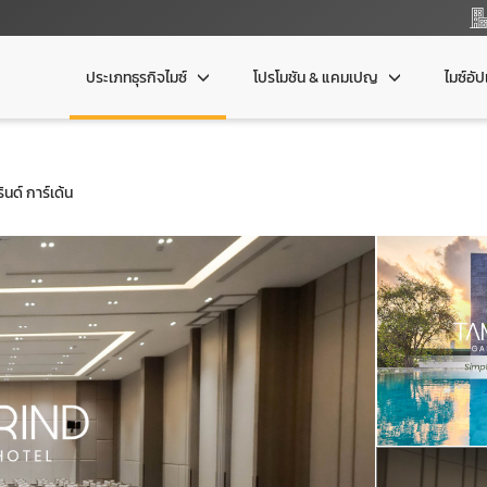
ประเภทธุรกิจไมซ์
โปรโมชัน & แคมเปญ
ไมซ์อั
นด์ การ์เด้น