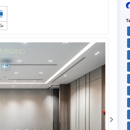
T
ั่ง