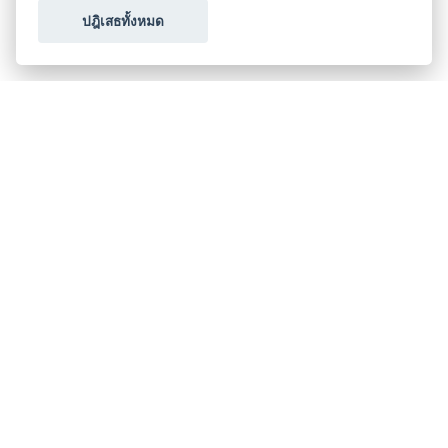
ปฎิเสธทั้งหมด
ขอใบเสนอราคา
ประเภทธุรกิจไมซ์
โปรโมชัน & แคมเปญ
ไมซ์อัปเดต
วางแผนการจัดงาน
เข้าร่วมธุรกิจกับเรา
เกี่ยวกับเรา
ติดต่อ