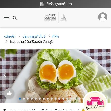
เข้าร่วมธุรกิจกับเรา
T
o
g
g
หน้าหลัก
ประเภทธุรกิจไมซ์
ที่พัก
l
โรงแรม มณีจันท์รีสอร์ท จันทบุรี
e
n
a
v
i
g
a
t
i
o
n