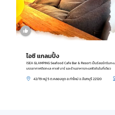
ไอซี แกลมปิ้ง
iSEA GLAMPING Seafood Cafe Bar & Resort เป็นรีสอร์ทริมทะเลสไต
บรรยากาศติดทะเล คาเฟ่ บาร์ และร้านอาหารทะเลฟิวชันในที่เดียว
42/19 หมู่ 5 ต.คลองขุด อ.ท่าใหม่ จ.จันทบุรี 22120