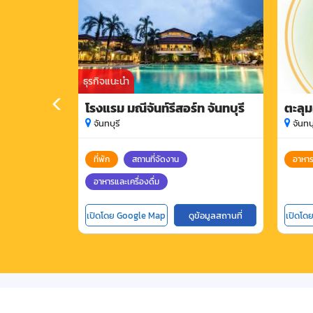
ธุรกิจแนะนำ
โรงแรม มณีจันท์รีสอร์ท จันทบุรี
ตะลุม
จันทบุรี
จันทบุ
ที่พัก
สถานที่จัดงาน
อาหาร
อาหารและเครื่องดื่ม
เปิดโดย Google Map
ดูข้อมูลสถานที่
เปิดโด