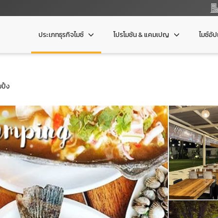
ประเภทธุรกิจไมซ์
โปรโมชัน & แคมเปญ
ไมซ์อั
ปิ้ง