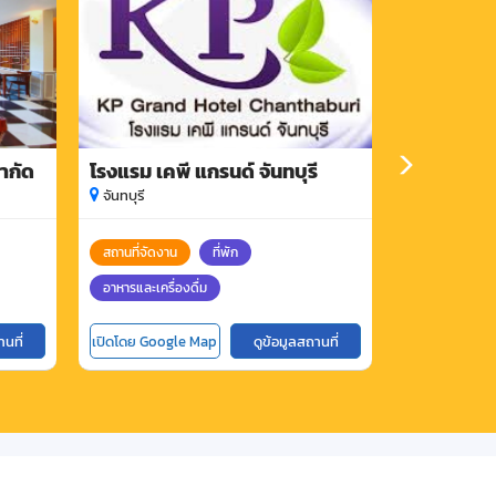
จำกัด
โรงแรม เคพี แกรนด์ จันทบุรี
ซิปังโต้ รีส
จันทบุรี
จันทบุรี
สถานที่จัดงาน
ที่พัก
ที่พัก
อาห
อาหารและเครื่องดื่ม
านที่
เปิดโดย Google Map
ดูข้อมูลสถานที่
เปิดโดย Goog