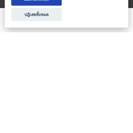
ปฎิเสธทั้งหมด
ขอใบเสนอราคา
ประเภทธุรกิจไมซ์
โปรโมชัน & แคมเปญ
ไมซ์อัปเดต
วางแผนการจัดงาน
เข้าร่วมธุรกิจกับเรา
เกี่ยวกับเรา
ติดต่อ