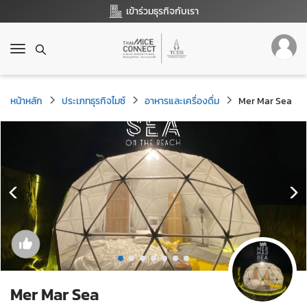
เข้าร่วมธุรกิจกับเรา
T
o
g
g
หน้าหลัก
ประเภทธุรกิจไมซ์
อาหารและเครื่องดื่ม
Mer Mar Sea
l
e
n
a
v
i
g
a
t
i
o
n
Mer Mar Sea