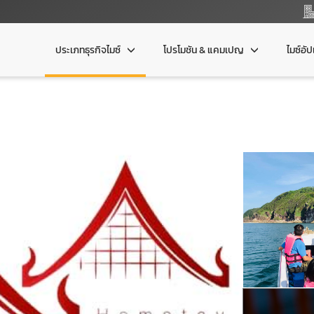
ประเภทธุรกิจไมซ์
โปรโมชัน & แคมเปญ
ไมซ์อั