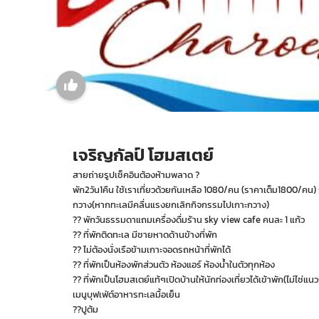
เจริญกัลป์ โฮมสเตย์
สายถ่ายรูปเช็คอินต้องห้ามพลาด ?
พัก2วัน1คืน ใช้เราเที่ยวด้วยกันเหลือ 1080/คน (ราคาเต็ม1800/คน) รา
กวาง(หากทะเลมีคลื่นแรงยกเลิกกิจกรรมไปเกาะกวาง)
?? พักวันธรรมดาแถมเครื่องดื่มร้าน sky view cafe คนละ 1 แก้ว
?? ที่พักติดทะเล มีชายหาดด้านข้างที่พัก
?? ไม่ต้องนั่งเรือข้ามเกาะจอดรถหน้าที่พักได้
?? ที่พักเป็นห้องพักส่วนตัว ห้องแอร์ ห้องน้ำในตัวทุกห้อง
?? ที่พักเป็นโฮมสเตย์แท้ๆเปิดบ้านให้นักท่องเที่ยวได้เข้าพัก(ไม่ไช่แนว
เมนูบุฟเฟ่ต์อาหารทะเลมื้อเย็น
??ปูต้ม