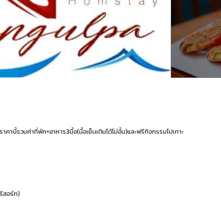
คานี้รวมค่าที่พัก+อาหาร3มื้อ(มื้อเย็นเติมได้ไม่อั้น)และฟรีกิจกรรมไปเกาะ
รีสอร์ท)