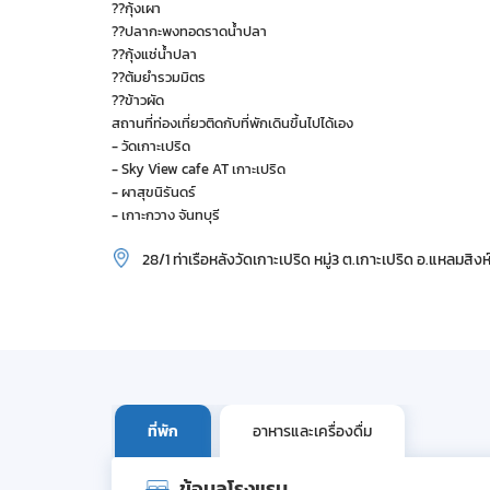
??กุ้งเผา
??ปลากะพงทอดราดน้ำปลา
??กุ้งแช่น้ำปลา
??ต้มยำรวมมิตร
??ข้าวผัด
สถานที่ท่องเที่ยวติดกับที่พักเดินขึ้นไปได้เอง
- วัดเกาะเปริด
- Sky View cafe AT เกาะเปริด
- ผาสุขนิรันดร์
- เกาะกวาง จันทบุรี
28/1 ท่าเรือหลังวัดเกาะเปริด หมู่3 ต.เกาะเปริด อ.แหลมสิงห์
ที่พัก
อาหารและเครื่องดื่ม
ข้อมูลโรงแรม