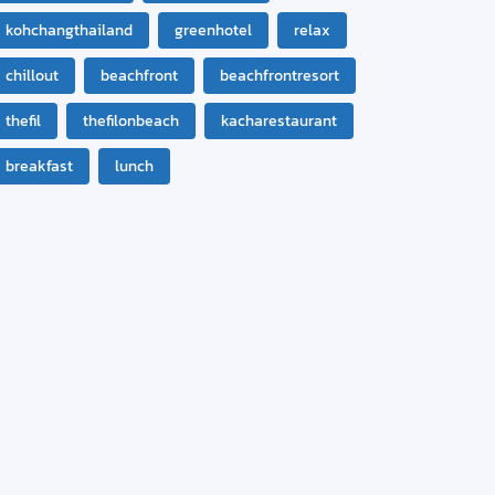
kohchangthailand
greenhotel
relax
chillout
beachfront
beachfrontresort
thefil
thefilonbeach
kacharestaurant
breakfast
lunch