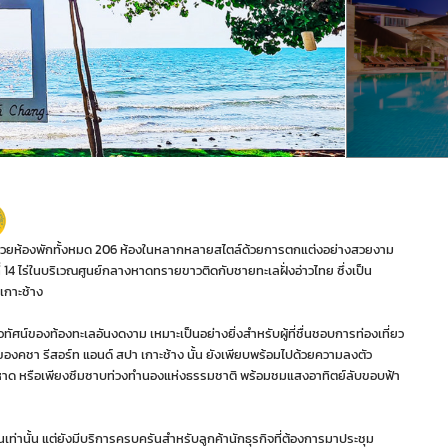
อมด้วยห้องพักทั้งหมด 206 ห้องในหลากหลายสไตล์ด้วยการตกแต่งอย่างสวยงาม
่ 14 ไร่ในบริเวณศูนย์กลางหาดทรายขาวติดกับชายทะเลฝั่งอ่าวไทย ซึ่งเป็น
เกาะช้าง
วทัศน์ของท้องทะเลอันงดงาม เหมาะเป็นอย่างยิ่งสำหรับผู้ที่ชื่นชอบการท่องเที่ยว
คชา รีสอร์ท แอนด์ สปา เกาะช้าง นั้น ยังเพียบพร้อมไปด้วยความลงตัว
ายหาด หรือเพียงซึมซาบท่วงทำนองแห่งธรรมชาติ พร้อมชมแสงอาทิตย์ลับขอบฟ้า
อนเท่านั้น แต่ยังมีบริการครบครันสำหรับลูกค้านักธุรกิจที่ต้องการมาประชุม