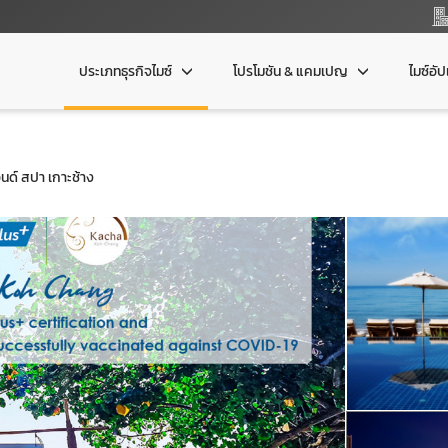
ประเภทธุรกิจไมซ์
โปรโมชัน & แคมเปญ
ไมซ์อั
นด์ สปา เกาะช้าง