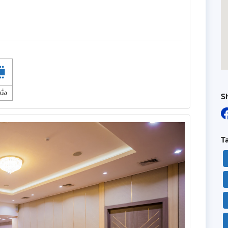
นั่ง
S
T