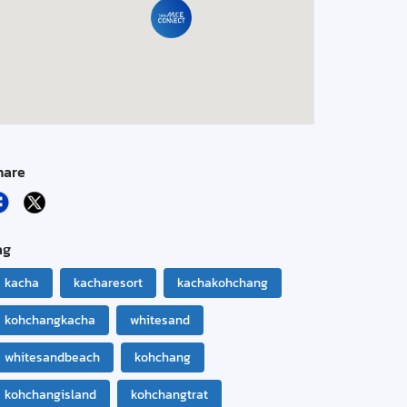
hare
ag
kacha
kacharesort
kachakohchang
kohchangkacha
whitesand
whitesandbeach
kohchang
kohchangisland
kohchangtrat