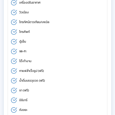
เครื่องปรับอากาศ
วิวเมือง
โทรทัศน์ดาวเทียม/เคเบิล
โทรศัพท์
ตู้เย็น
Wi-Fi
โต๊ะทำงาน
กาแฟสำเร็จรูป (ฟรี)
น้ำดื่มบรรจุขวด (ฟรี)
ชา (ฟรี)
มินิบาร์
ถังขยะ