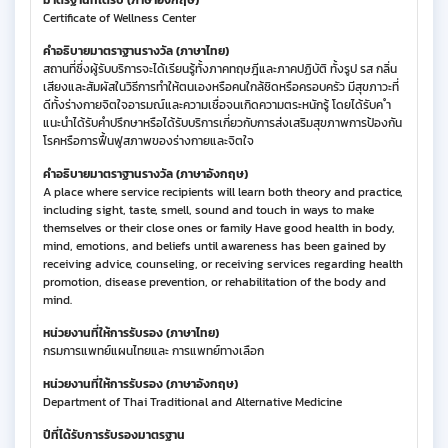
Certificate of Wellness Center
คำอธิบายมาตราฐานรางวัล (ภาษาไทย)
สถานที่ซึ่งผู้รับบริการจะได้เรียนรู้ทั้งภาคทฤษฎีและภาคปฏิบัติ ทั้งรูป รส กลิ่น
เสียงและสัมผัสในวิธีการทำให้ตนเองหรือคนใกล้ชิดหรือครอบครัว มีสุขภาวะที่
ดีทั้งร่างกายจิตใจอารมณ์และความเชื่อจนเกิดความตระหนักรู้ โดยได้รับค ำ
แนะนำได้รับคำปรึกษาหรือได้รับบริการเกี่ยวกับการส่งเสริมสุขภาพการป้องกัน
โรคหรือการฟื้นฟูสภาพของร่างกายและจิตใจ
คำอธิบายมาตราฐานรางวัล (ภาษาอังกฤษ)
A place where service recipients will learn both theory and practice,
including sight, taste, smell, sound and touch in ways to make
themselves or their close ones or family Have good health in body,
mind, emotions, and beliefs until awareness has been gained by
receiving advice, counseling, or receiving services regarding health
promotion, disease prevention, or rehabilitation of the body and
mind.
หน่วยงานที่ให้การรับรอง (ภาษาไทย)
กรมการแพทย์แผนไทยและ การแพทย์ทางเลือก
หน่วยงานที่ให้การรับรอง (ภาษาอังกฤษ)
Department of Thai Traditional and Alternative Medicine
ปีที่ได้รับการรับรองมาตรฐาน