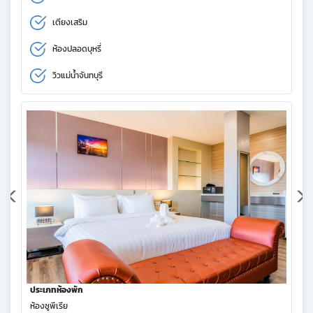
เตียงเสริม
ห้องปลอดบุหรี่
วิวแม่น้ำจันทบุรี
ประเภทห้องพัก
ห้องซูพีเรีย