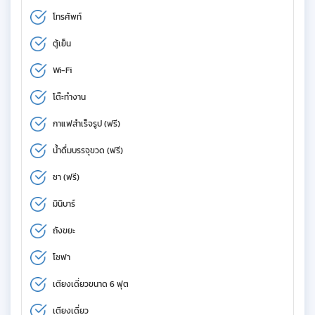
โทรศัพท์
ตู้เย็น
Wi-Fi
โต๊ะทำงาน
กาแฟสำเร็จรูป (ฟรี)
น้ำดื่มบรรจุขวด (ฟรี)
ชา (ฟรี)
มินิบาร์
ถังขยะ
โซฟา
เตียงเดี่ยวขนาด 6 ฟุต
เตียงเดี่ยว