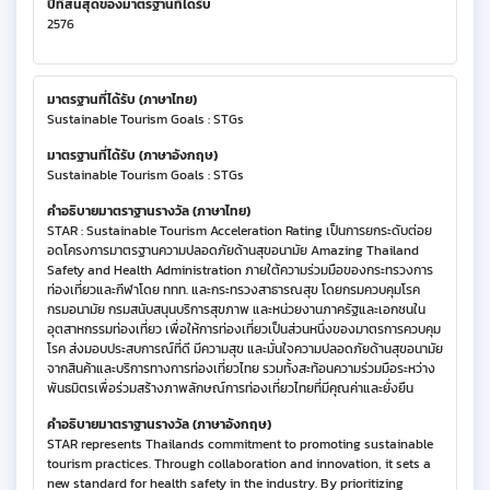
ปีที่สิ้นสุดของมาตรฐานที่ได้รับ
2576
มาตรฐานที่ได้รับ (ภาษาไทย)
Sustainable Tourism Goals : STGs
มาตรฐานที่ได้รับ (ภาษาอังกฤษ)
Sustainable Tourism Goals : STGs
คำอธิบายมาตราฐานรางวัล (ภาษาไทย)
STAR : Sustainable Tourism Acceleration Rating เป็นการยกระดับต่อย
อดโครงการมาตรฐานความปลอดภัยด้านสุขอนามัย Amazing Thailand
Safety and Health Administration ภายใต้ความร่วมมือของกระทรวงการ
ท่องเที่ยวและกีฬาโดย ททท. และกระทรวงสาธารณสุข โดยกรมควบคุมโรค
กรมอนามัย กรมสนับสนุนบริการสุขภาพ และหน่วยงานภาครัฐและเอกชนใน
อุตสาหกรรมท่องเที่ยว เพื่อให้การท่องเที่ยวเป็นส่วนหนึ่งของมาตรการควบคุม
โรค ส่งมอบประสบการณ์ที่ดี มีความสุข และมั่นใจความปลอดภัยด้านสุขอนามัย
จากสินค้าและบริการทางการท่องเที่ยวไทย รวมทั้งสะท้อนความร่วมมือระหว่าง
พันธมิตรเพื่อร่วมสร้างภาพลักษณ์การท่องเที่ยวไทยที่มีคุณค่าและยั่งยืน
คำอธิบายมาตราฐานรางวัล (ภาษาอังกฤษ)
STAR represents Thailands commitment to promoting sustainable
tourism practices. Through collaboration and innovation, it sets a
new standard for health safety in the industry. By prioritizing