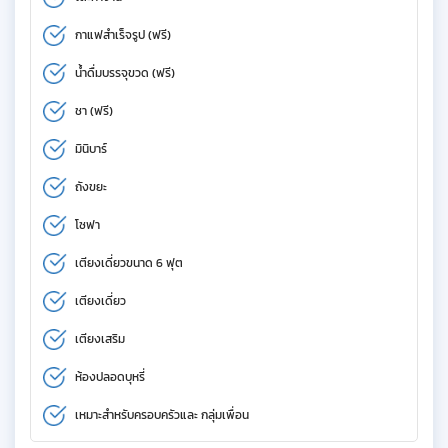
กาแฟสำเร็จรูป (ฟรี)
น้ำดื่มบรรจุขวด (ฟรี)
ชา (ฟรี)
มินิบาร์
ถังขยะ
โซฟา
เตียงเดี่ยวขนาด 6 ฟุต
เตียงเดี่ยว
เตียงเสริม
ห้องปลอดบุหรี่
เหมาะสำหรับครอบครัวและ กลุ่มเพื่อน