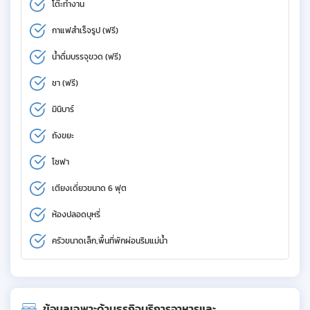
โต๊ะทำงาน
กาแฟสำเร็จรูป (ฟรี)
น้ำดื่มบรรจุขวด (ฟรี)
ชา (ฟรี)
มินิบาร์
ถังขยะ
โซฟา
เตียงเดี่ยวขนาด 6 ฟุต
ห้องปลอดบุหรี่
ครัวขนาดเล็ก,พื้นที่พักผ่อนริมแม่น้ำ
ข้อมูลเฉพาะด้านธุรกิจบริการอาหารและ