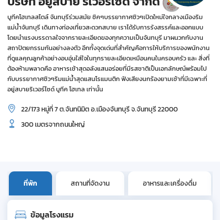
บริษัท อยู่สบาย ริเวอร์ไซด์ จำกัด
บูทีคโฮเทลสไตล์ จันทบุรีร่วมสมัย ชิคๆบรรยากาศชิวๆเปิดใหม่ใจกลางเมืองริม
แม่น้ำจันทบุรี เดินทางท่องเที่ยวสะดวกสบาย เราได้รับการรังสรรค์และออกแบบ
โดยนำแรงบรรดาลใจจากรายละเอียดของทุกความเป็นจันทบุรี มาผนวกกับงาน
สถาปัตยกรรมกันอย่างลงตัว อีกทั้งจุดเด่นที่สำคัญคือการให้บริการของพนักงาน
ที่ดูแลคุณลูกค้าอย่างอบอุ่นใส่ใจในทุกรายละเอียดเหมือนคนในครอบครัว และ สิ่งที่
ต้องห้ามพลาดคือ อาหารเช้าสุดอลังแสนอร่อยที่มีรสชาติเป็นเอกลักษณ์พร้อมไป
กับบรรยากาศชิวๆริมแม่น้ำสุดแสนโรแมนติก ฟังเสียงนกร้องยามเช้าที่มีเฉพาะที่
อยู่สบายริเวอร์ไซด์ บูทีค โฮเทล เท่านั้น
22/173 หมู่ที่ 7 ต.จันทนิมิต อ.เมืองจันทบุรี จ.จันทบุรี 22000
300 เมตรจากถนนใหญ่
ที่พัก
สถานที่จัดงาน
อาหารและเครื่องดื่ม
ข้อมูลโรงแรม