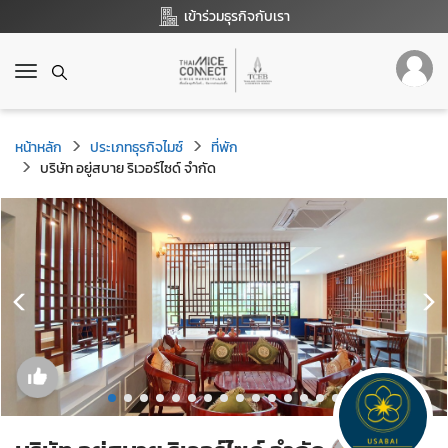
เข้าร่วมธุรกิจกับเรา
T
o
g
g
หน้าหลัก
ประเภทธุรกิจไมซ์
ที่พัก
l
บริษัท อยู่สบาย ริเวอร์ไซด์ จำกัด
e
n
a
v
i
g
a
t
i
o
n