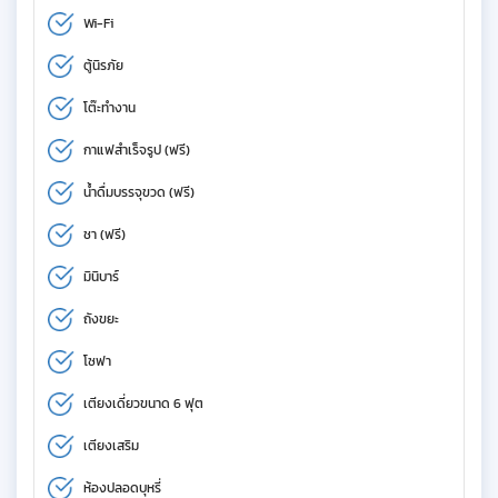
Wi-Fi
ตู้นิรภัย
โต๊ะทำงาน
กาแฟสำเร็จรูป (ฟรี)
น้ำดื่มบรรจุขวด (ฟรี)
ชา (ฟรี)
มินิบาร์
ถังขยะ
โซฟา
เตียงเดี่ยวขนาด 6 ฟุต
เตียงเสริม
ห้องปลอดบุหรี่