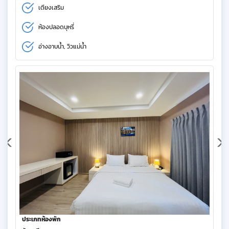
เตียงเสริม
ห้องปลอดบุหรี่
อ่างอาบน้ำ, วิวแม่น้ำ
ประเภทห้องพัก