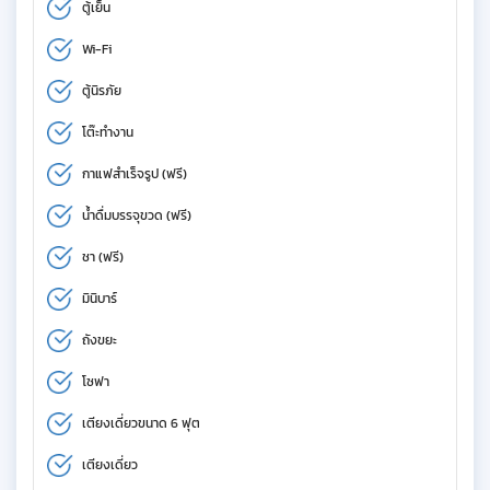
ตู้เย็น
Wi-Fi
ตู้นิรภัย
โต๊ะทำงาน
กาแฟสำเร็จรูป (ฟรี)
น้ำดื่มบรรจุขวด (ฟรี)
ชา (ฟรี)
มินิบาร์
ถังขยะ
โซฟา
เตียงเดี่ยวขนาด 6 ฟุต
เตียงเดี่ยว