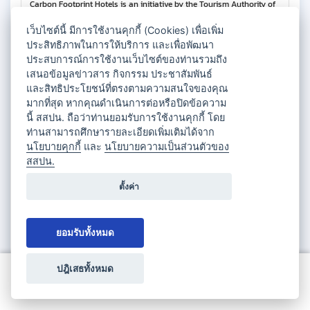
Carbon Footprint Hotels is an initiative by the Tourism Authority of
Thailand (TAT) designed to help hotels and accommodations
measure and monitor their carbon footprint. This platform provides
เว็บไซต์นี้ มีการใช้งานคุกกี้ (Cookies) เพื่อเพิ่ม
valuable insights into greenhouse gas emissions from hotel
ประสิทธิภาพในการให้บริการ และเพื่อพัฒนา
operations, including energy consumption, water usage, and waste
ประสบการณ์การใช้งานเว็บไซต์ของท่านรวมถึง
management.
เสนอข้อมูลข่าวสาร กิจกรรม ประชาสัมพันธ์
By participating in CF-Hotels, businesses can enhance
และสิทธิประโยชน์ที่ตรงตามความสนใจของคุณ
sustainability efforts, optimize operations, and reduce their
มากที่สุด หากคุณดำเนินการต่อหรือปิดข้อความ
environmental impact. Additionally, certified hotels receive
recognition, which can attract eco-conscious travelers looking for
นี้ สสปน. ถือว่าท่านยอมรับการใช้งานคุกกี้ โดย
responsible tourism option
ท่านสามารถศึกษารายละเอียดเพิ่มเติมได้จาก
นโยบายคุกกี้
และ
นโยบายความเป็นส่วนตัวของ
เป็นมาตรฐาน/รางวัล ที่เกี่ยวข้องกับการพัฒนาอย่าง
สสปน.
ยั่งยืน (Sustainable related reward)
ตั้งค่า
หน่วยงานที่ให้การรับรอง (ภาษาไทย)
การท่องเที่ยวแห่งประเทศไทย
ยอมรับทั้งหมด
หน่วยงานที่ให้การรับรอง (ภาษาอังกฤษ)
Tourism Authority of Thailand
ปฎิเสธทั้งหมด
ปีที่ได้รับการรับรองมาตรฐาน
ขอใบเสนอราคา
2567
ปีที่สิ้นสุดของมาตรฐานที่ได้รับ