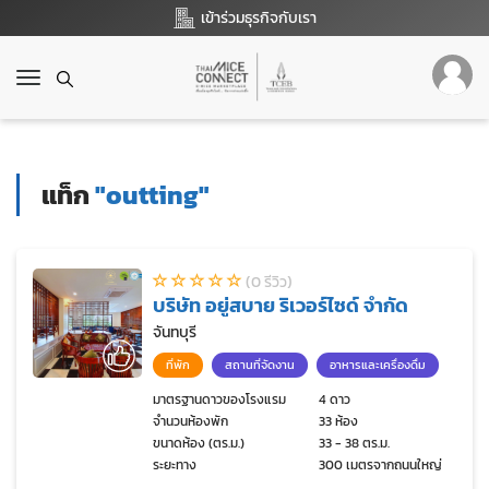
เข้าร่วมธุรกิจกับเรา
T
o
g
g
l
แท็ก
"outting"
e
n
a
v
(0 รีวิว)
i
บริษัท อยู่สบาย ริเวอร์ไซด์ จำกัด
g
a
จันทบุรี
t
ที่พัก
สถานที่จัดงาน
อาหารและเครื่องดื่ม
i
o
มาตรฐานดาวของโรงแรม
4 ดาว
จำนวนห้องพัก
33 ห้อง
n
ขนาดห้อง (ตร.ม.)
33 - 38 ตร.ม.
ระยะทาง
300 เมตรจากถนนใหญ่