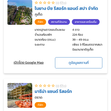
(0 รีวิว)
ไนยาง บีช รีสอร์ท แอนด์ สปา จำกัด
ภูเก็ต
ที่พัก
สถานที่จัดงาน
อาหารและเครื่องดื่ม
มาตรฐานดาวของโรงแรม
4 ดาว
จำนวนห้องพัก
224 ห้อง
ขนาดห้อง (ตร.ม.)
39 - 49 ตร.ม.
ระยะทาง
เพียง 3 กิโลเมตรจากสนาม
บินนานาชาติภูเก็ต
เปิดโดย Google Map
ดูข้อมูลสถานที่
(0 รีวิว)
มารีน่า แซนด์ รีสอร์ท
ตราด
ที่พัก