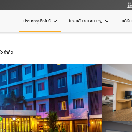
ประเภทธุรกิจไมซ์
โปรโมชัน & แคมเปญ
ไมซ์อั
์จ จำกัด