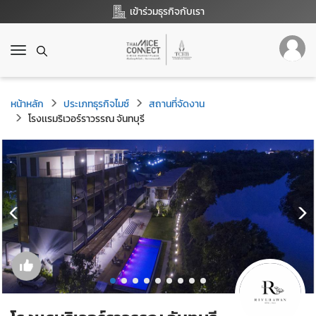
เข้าร่วมธุรกิจกับเรา
T
o
g
g
หน้าหลัก
ประเภทธุรกิจไมซ์
สถานที่จัดงาน
l
โรงเเรมริเวอร์ราวรรณ จันทบุรี
e
n
a
v
i
g
a
t
i
o
n