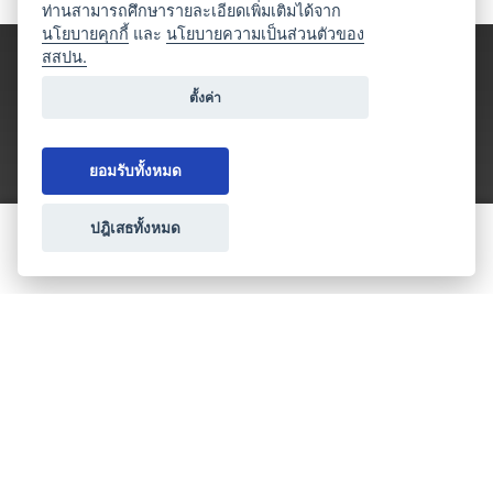
ท่านสามารถศึกษารายละเอียดเพิ่มเติมได้จาก
นโยบายคุกกี้
และ
นโยบายความเป็นส่วนตัวของ
สสปน.
ตั้งค่า
ยอมรับทั้งหมด
ปฎิเสธทั้งหมด
ขอใบเสนอราคา
ประเภทธุรกิจไมซ์
โปรโมชัน & แคมเปญ
ไมซ์อัปเดต
วางแผนการจัดงาน