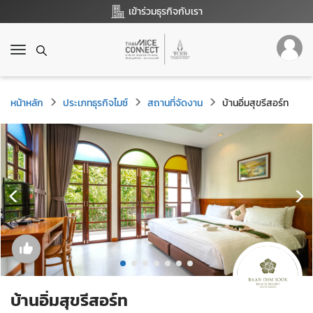
เข้าร่วมธุรกิจกับเรา
T
o
g
g
หน้าหลัก
ประเภทธุรกิจไมซ์
สถานที่จัดงาน
บ้านอิ่มสุขรีสอร์ท
l
e
n
a
v
i
g
a
t
i
o
n
บ้านอิ่มสุขรีสอร์ท