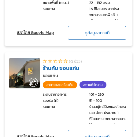
ขนาดพื้นที่ (ตร.ม.)
22 - 192 ตร.ม.
ระยะทาง
1.5 กิโลเมตร จากโรง
พยาบาลนครพิงค์, 1
กิโลเมตร จากศูนย์พัฒนา
ฝีมือแรงงานจังหวัด
เปิดโดย Google Map
ดูข้อมูลสถานที่
เชียงใหม่, 13 กิโลเมตร จาก
ตัวเมืองเชียงใหม่
(0 รีวิว)
ร้านคัม ขอนแก่น
ขอนแก่น
อาหารและเครื่องดื่ม
สถานที่จัดงาน
ระดับราคาอาหาร
101 - 250
รองรับ (ที่)
51 - 100
ระยะทาง
ร้านอยู่ใกล้บึงหนองโคตรขับ
เลย ปตท. ประมาณ 1
กิโลเมตร หากมาจากสนามบิน
ใช้เวลาเดินทางเพียง 9 นาที
เปิดโดย Google Map
ดูข้อมูลสถานที่