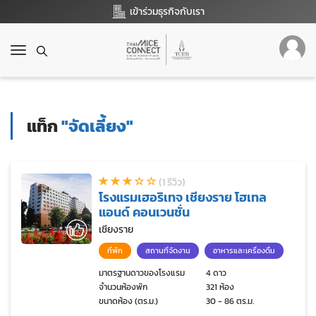
เข้าร่วมธุรกิจกับเรา
T
o
g
g
l
แท็ก
"จัดเลี้ยง"
e
n
a
v
(1 รีวิว)
i
โรงแรมเฮอริเทจ เชียงราย โฮเทล
g
แอนด์ คอนเวนชั่น
a
t
เชียงราย
i
ที่พัก
สถานที่จัดงาน
อาหารและเครื่องดื่ม
o
n
มาตรฐานดาวของโรงแรม
4 ดาว
จำนวนห้องพัก
321 ห้อง
ขนาดห้อง (ตร.ม.)
30 - 86 ตร.ม.