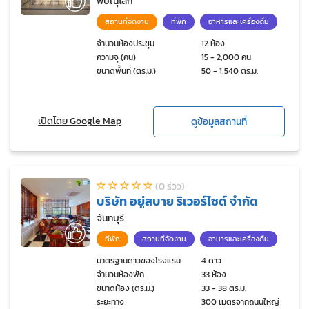
พิษณุโลก
สถานที่จัดงาน
ที่พัก
อาหารและเครื่องดื่ม
จำนวนห้องประชุม
12 ห้อง
ความจุ (คน)
15 - 2,000 คน
ขนาดพื้นที่ (ตร.ม.)
50 - 1,540 ตร.ม.
เปิดโดย Google Map
ดูข้อมูลสถานที่
(0 รีวิว)
บริษัท อยู่สบาย ริเวอร์ไซด์ จำกัด
จันทบุรี
ที่พัก
สถานที่จัดงาน
อาหารและเครื่องดื่ม
มาตรฐานดาวของโรงแรม
4 ดาว
จำนวนห้องพัก
33 ห้อง
ขนาดห้อง (ตร.ม.)
33 - 38 ตร.ม.
ระยะทาง
300 เมตรจากถนนใหญ่