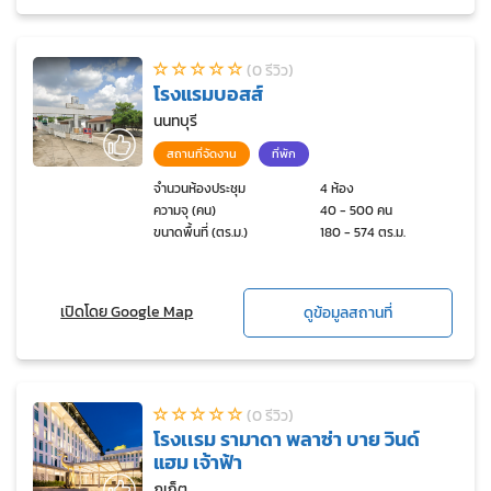
(0 รีวิว)
โรงแรมบอสส์
นนทบุรี
สถานที่จัดงาน
ที่พัก
จำนวนห้องประชุม
4 ห้อง
ความจุ (คน)
40 - 500 คน
ขนาดพื้นที่ (ตร.ม.)
180 - 574 ตร.ม.
เปิดโดย Google Map
ดูข้อมูลสถานที่
(0 รีวิว)
โรงเเรม รามาดา พลาซ่า บาย วินด์
แฮม เจ้าฟ้า
ภูเก็ต