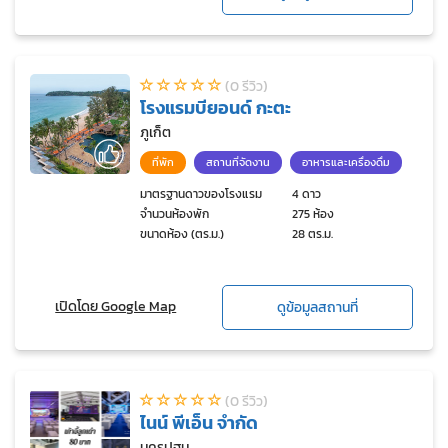
(0 รีวิว)
โรงแรมบียอนด์ กะตะ
ภูเก็ต
ที่พัก
สถานที่จัดงาน
อาหารและเครื่องดื่ม
มาตรฐานดาวของโรงแรม
4 ดาว
จำนวนห้องพัก
275 ห้อง
ขนาดห้อง (ตร.ม.)
28 ตร.ม.
เปิดโดย Google Map
ดูข้อมูลสถานที่
(0 รีวิว)
ไนน์ พีเอ็น จำกัด
นครปฐม