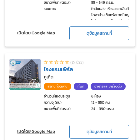
ขนาดพื้นที่ (ตร.ม.)
55 - 549 ตร.ม.
ระยะทาง
ใกล้ขนส่ง, ห้างสรรพสินค้า
ไดอาน่า-เซ็นทรัลหาดใหญ่,
ใกล้รพ.ราษฎร์ยินดี ขับรถไม่
เกิน 5 นาที และห่างจากสนาม
เปิดโดย Google Map
ดูข้อมูลสถานที่
บินประมาน 17 กิโล
(0 รีวิว)
โรงแรมเพิร์ล
ภูเก็ต
สถานที่จัดงาน
ที่พัก
อาหารและเครื่องดื่ม
จำนวนห้องประชุม
6 ห้อง
ความจุ (คน)
12 - 550 คน
ขนาดพื้นที่ (ตร.ม.)
24 - 390 ตร.ม.
เปิดโดย Google Map
ดูข้อมูลสถานที่