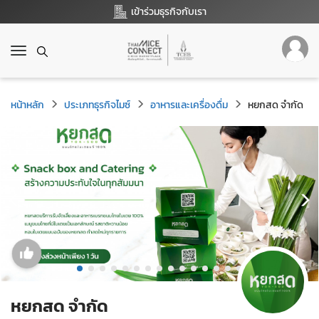
เข้าร่วมธุรกิจกับเรา
T
o
g
g
หน้าหลัก
ประเภทธุรกิจไมซ์
อาหารและเครื่องดื่ม
หยกสด จำกัด
l
e
n
a
v
i
g
a
t
i
o
n
หยกสด จำกัด