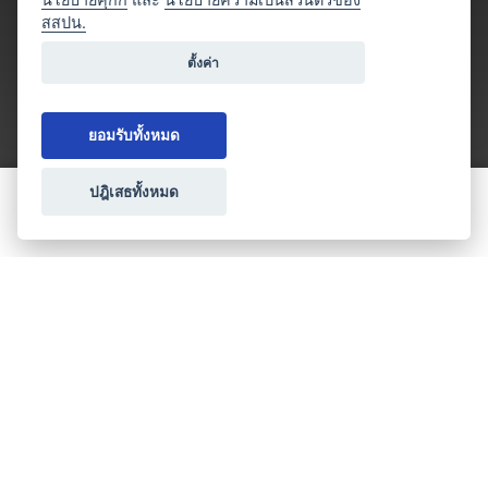
สสปน.
ตั้งค่า
ยอมรับทั้งหมด
ปฎิเสธทั้งหมด
ขอใบเสนอราคา
ประเภทธุรกิจไมซ์
โปรโมชัน & แคมเปญ
ไมซ์อัปเดต
วางแผนการจัดงาน