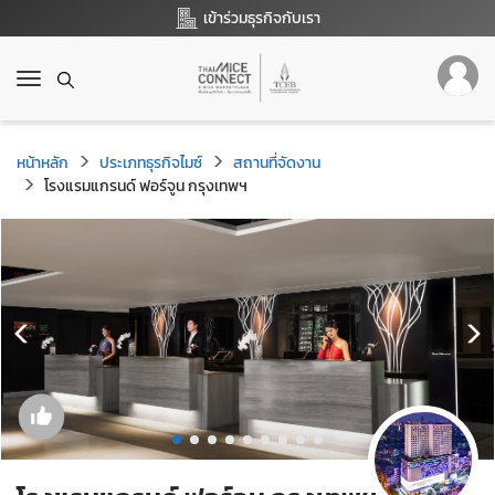
เข้าร่วมธุรกิจกับเรา
T
o
g
g
หน้าหลัก
ประเภทธุรกิจไมซ์
สถานที่จัดงาน
l
โรงแรมแกรนด์ ฟอร์จูน กรุงเทพฯ
e
n
a
v
i
g
a
t
i
o
n