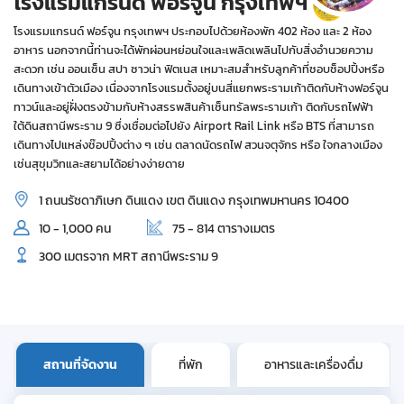
โรงแรมแกรนด์ ฟอร์จูน กรุงเทพฯ
โรงแรมแกรนด์ ฟอร์จูน กรุงเทพฯ ประกอบไปด้วยห้องพัก 402 ห้อง และ 2 ห้อง
อาหาร นอกจากนี้ท่านจะได้พักผ่อนหย่อนใจและเพลิดเพลินไปกับสิ่งอำนวยความ
สะดวก เช่น ออนเซ็น สปา ซาวน่า ฟิตเนส เหมาะสมสำหรับลูกค้าที่ชอบช็อปปิ้งหรือ
เดินทางเข้าตัวเมือง เนื่องจากโรงแรมตั้งอยู่บนสี่แยกพระรามเก้าติดกับห้างฟอร์จูน
ทาวน์และอยู่ฝั่งตรงข้ามกับห้างสรรพสินค้าเซ็นทรัลพระรามเก้า ติดกับรถไฟฟ้า
ใต้ดินสถานีพระราม 9 ซึ่งเชื่อมต่อไปยัง Airport Rail Link หรือ BTS ที่สามารถ
เดินทางไปแหล่งช๊อปปิ้งต่าง ๆ เช่น ตลาดนัดรถไฟ สวนจตุจักร หรือ ใจกลางเมือง
เช่นสุขุมวิทและสยามได้อย่างง่ายดาย
1 ถนนรัชดาภิเษก ดินแดง เขต ดินแดง กรุงเทพมหานคร 10400
10 - 1,000 คน
75 - 814 ตารางเมตร
300 เมตรจาก MRT สถานีพระราม 9
สถานที่จัดงาน
ที่พัก
อาหารและเครื่องดื่ม