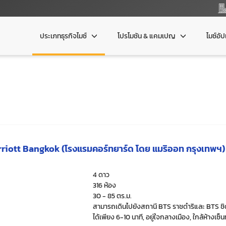
ประเภทธุรกิจไมซ์
โปรโมชัน & แคมเปญ
ไมซ์อั
riott Bangkok (โรงแรมคอร์ทยาร์ด โดย แมริออท กรุงเทพฯ)
4 ดาว
316 ห้อง
30 - 85 ตร.ม.
สามารถเดินไปยังสถานี BTS ราชดำริและ BTS ช
ได้เพียง 6-10 นาที, อยู่ใจกลางเมือง, ใกล้ห้างเซ็น