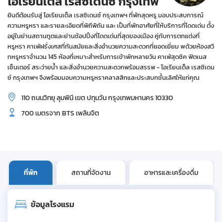
โอเรียนเต็ล เรสซิเดนซ์ กรุงเทพ
ยินดีต้อนรับสู่ โอเรียนเต็ล เรสซิเดนซ์ กรุงเทพฯ ที่พักสุดหรู มอบประสบการณ์
ความหรูหรา และรายละเอียดที่พิถีพิถัน และ เป็นที่พักอาศัยที่ให้บริการที่โดดเด่น ตั้ง
อยู่ในย่านสถานทูตและย่านช้อปปิ้งที่โดดเด่นที่สุดของเมือง คู่กับการตกแต่งที่
หรูหรา คาเฟ่ฝรั่งเศสที่ทันสมัยและสิ่งอํานวยความสะดวกที่ยอดเยี่ยม wด้วยห้องสวี
ทหรูหราจำนวน 145 ห้องที่เหมาะสำหรับการเข้าพักหลายวัน คาเฟ่สุดชิค ฟิตเนส
เซ็นเตอร์ สระว่ายน้ำ และสิ่งอำนวยความสะดวกพร้อมสรรพ - โอเรียนเต็ล เรสซิเดน
ซ์ กรุงเทพฯ จึงพร้อมมอบความหรูหราคลาสสิกและประสบกชั้นเลิศให้แก่คุณ
110 ถนนวิทยุ ลุมพินี เขต ปทุมวัน กรุงเทพมหานคร 10330
700 เมตรจาก BTS เพลินจิต
ที่พัก
สถานที่จัดงาน
อาหารและเครื่องดื่ม
ข้อมูลโรงแรม