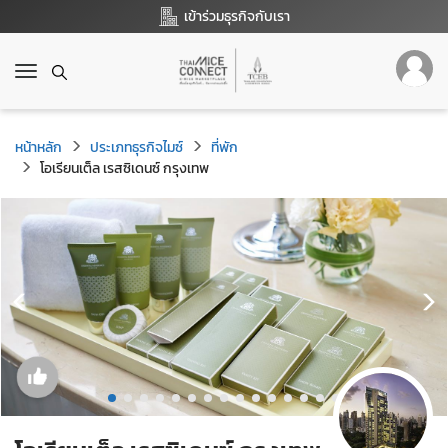
เข้าร่วมธุรกิจกับเรา
T
o
g
g
หน้าหลัก
ประเภทธุรกิจไมซ์
ที่พัก
l
โอเรียนเต็ล เรสซิเดนซ์ กรุงเทพ
e
n
a
v
i
g
a
t
i
o
n