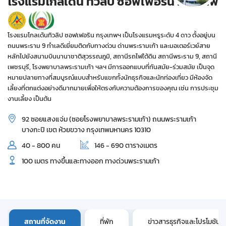
โรงแรมโกลเด้น ทิวลิป ซอฟเฟอริน กรุงเทพ
โรงแรมโกลเด้นทิวลิป ซอฟเฟอริน กรุงเทพฯ เป็นโรงแรมหรูระดับ 4 ดาว ตั้งอยู่บน
ถนนพระราม 9 ทำเลดีเยี่ยมติดกับทางด่วน ด่านพระรามเก้า และมอเตอร์เวย์สาย
หลักไปยังสนามบินนานาชาติสุวรรณภูมิ, สถานีรถไฟใต้ดิน สถานีพระราม 9, สถานี
เพชรบุรี, โรงพยาบาลพระรามเก้า ฯลฯ มีการออกแบบที่ทันสมัย-ร่วมสมัย เป็นจุด
หมายปลายทางที่สมบูรณ์แบบสำหรับแขกทั้งนักธุรกิจและนักท่องเที่ยว มีห้องจัด
เลี้ยงที่ตกแต่งอย่างดีมากมายเพื่อให้ตรงกับความต้องการของคุณ เช่น การประชุม
งานเลี้ยง เป็นต้น
92 ซอยแสงแจ่ม (ซอยโรงพยาบาลพระรามเก้า) ถนนพระรามเก้า
บางกะปิ เขต ห้วยขวาง กรุงเทพมหานคร 10310
40 - 800 คน
146 - 690 ตารางเมตร
100 เมตร ทางขึ้นและทางออก ทางด่วนพระรามเก้า
สถานที่จัดงาน
ที่พัก
ข่าวสารธุรกิจและโปรโมชัน