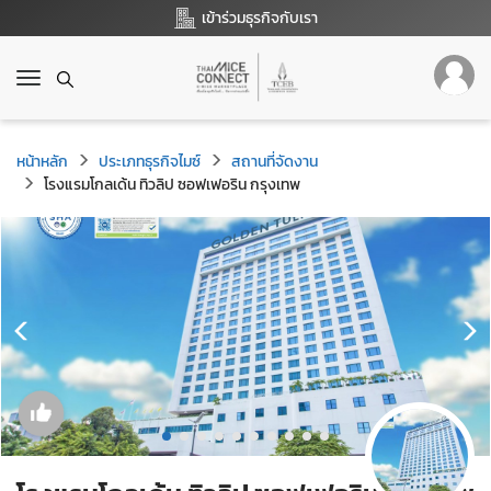
เข้าร่วมธุรกิจกับเรา
T
o
g
g
หน้าหลัก
ประเภทธุรกิจไมซ์
สถานที่จัดงาน
l
โรงแรมโกลเด้น ทิวลิป ซอฟเฟอริน กรุงเทพ
e
n
a
v
i
g
a
t
i
o
n