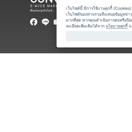
สถานที่จ
เว็บไซต์นี้ มีการใช้งานคุกกี้ (Cooki
เว็บไซต์ของท่านรวมถึงเสนอข้อมูลข่
ท่องเที่ยว
มากที่สุด หากคุณดำเนินการต่อหรือปิ
ละเอียดเพิ่มเติมได้จาก
นโยบายคุกกี้
แ
ออแกไนเซ
อาหารและเ
บริการสำ
วิทยากร
หน่วยงานท
โชว์ / ก
ร้านค้า / 
โลจิสติกส
ธุรกิจบริก