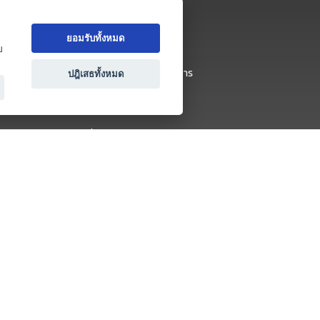
เกี่ยวกับ Thai MICE Connect
ยอมรับทั้งหมด
นโยบายความเป็นส่วนตัว
ย
ข้อตกลง และเงื่อนไขการใช้บริการ
ปฎิเสธทั้งหมด
ติดต่อ
คำถามที่พบบ่อย
ติดต่อเรา