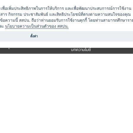
ัดงาน
แพ็กเกจ
es) เพื่อเพิ่มประสิทธิภาพในการให้บริการ และเพื่อพัฒนาประสบการณ์การใช้งาน
าวสาร กิจกรรม ประชาสัมพันธ์ และสิทธิประโยชน์ที่ตรงตามความสนใจของคุณ
 / นำเที่ยว
แคมเปญ
ดข้อความนี้ สสปน. ถือว่าท่านยอมรับการใช้งานคุกกี้ โดยท่านสามารถศึกษารา
ไมซ์อัปเดต
ละ
นโยบายความเป็นส่วนตัวของ สสปน.
อร์
ครื่องดื่ม
ตั้งค่า
ข่าวสารจากเรา
หรับผู้จัดงาน
บทความไมซ์
องค์ความรู้ไมซ์
ี่เกี่ยวข้อง (ภาครัฐ/สมาคม)
วิดีโอไมซ์
ารแสดง
กิจกรรมจากพันธมิตร
สินค้า
วางแผนการจัดงาน
์
ารอื่น ๆ
สงวนลิขสิทธิ์ © THAI MICE CONNECT by Thailand Convention & Exhibition Bureau.