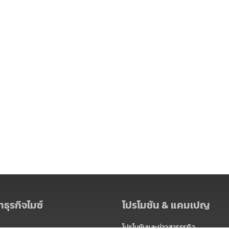
ธุรกิจไมซ์
โปรโมชัน & แคมเปญ
โปรโมชันและข่าวสารธุรกิจ