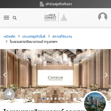
เข้าร่วมธุรกิจกับเรา
T
o
g
g
หน้าหลัก
ประเภทธุรกิจไมซ์
สถานที่จัดงาน
l
โรงแรมชาเทรียม แกรนด์ กรุงเทพฯ
e
n
a
v
i
g
a
t
i
o
n