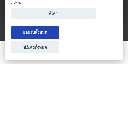
สสปน.
ตั้งค่า
ยอมรับทั้งหมด
ปฎิเสธทั้งหมด
ขอใบเสนอราคา
ประเภทธุรกิจไมซ์
โปรโมชัน & แคมเปญ
ไมซ์อัปเดต
วางแผนการจัดงาน
เข้าร่วมธุรกิจกับเรา