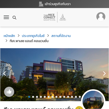
เข้าร่วมธุรกิจกับเรา
T
o
g
g
หน้าหลัก
ประเภทธุรกิจไมซ์
สถานที่จัดงาน
l
ทีเค.พาเลซ แอนด์ คอนเวนชั่น
e
n
a
v
i
g
a
t
i
o
n