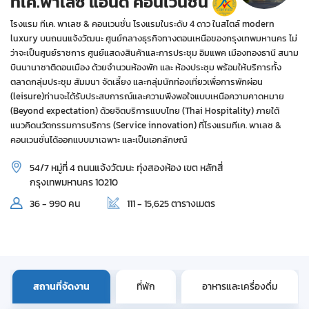
ทีเค.พาเลซ แอนด์ คอนเวนชั่น
โรงแรม ทีเค. พาเลซ & คอนเวนชั่น โรงแรมในระดับ 4 ดาว ในสไตล์ modern
luxury บนถนนแจ้งวัฒนะ ศูนย์กลางธุรกิจทางตอนเหนือของกรุงเทพมหานคร ไม่
ว่าจะเป็นศูนย์ราชการ ศูนย์แสดงสินค้าและการประชุม อิมแพค เมืองทองธานี สนาม
บินนานาชาติดอนเมือง ด้วยจำนวนห้องพัก และ ห้องประชุม พร้อมให้บริการทั้ง
ตลาดกลุ่มประชุม สัมมนา จัดเลี้ยง และกลุ่มนักท่องเที่ยวเพื่อการพักผ่อน
(leisure)ท่านจะได้รับประสบการณ์และความพึงพอใจแบบเหนือความคาดหมาย
(Beyond expectation) ด้วยจิตบริการแบบไทย (Thai Hospitality) ภายใต้
แนวคิดนวัตกรรมการบริการ (Service innovation) ที่โรงแรมทีเค. พาเลซ &
คอนเวนชั่นได้ออกแบบมาเฉพาะ และเป็นเอกลักษณ์
54/7 หมู่ที่ 4 ถนนแจ้งวัฒนะ ทุ่งสองห้อง เขต หลักสี่
กรุงเทพมหานคร 10210
36 - 990 คน
111 - 15,625 ตารางเมตร
สถานที่จัดงาน
ที่พัก
อาหารและเครื่องดื่ม