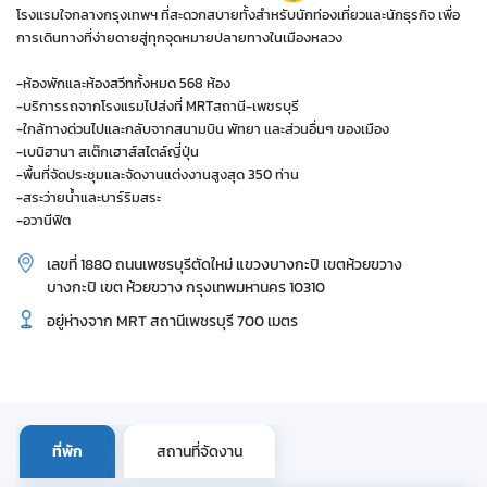
โรงแรมใจกลางกรุงเทพฯ ที่สะดวกสบายทั้งสำหรับนักท่องเที่ยวและนักธุรกิจ เพื่อ
การเดินทางที่ง่ายดายสู่ทุกจุดหมายปลายทางในเมืองหลวง
-ห้องพักและห้องสวีททั้งหมด 568 ห้อง
-บริการรถจากโรงแรมไปส่งที่ MRTสถานี-เพชรบุรี
-ใกล้ทางด่วนไปและกลับจากสนามบิน พัทยา และส่วนอื่นๆ ของเมือง
-เบนิฮานา สเต๊กเฮาส์สไตล์ญี่ปุ่น
-พื้นที่จัดประชุมและจัดงานแต่งงานสูงสุด 350 ท่าน
-สระว่ายน้ำและบาร์ริมสระ
-อวานีฟิต
เลขที่ 1880 ถนนเพชรบุรีตัดใหม่ แขวงบางกะปิ เขตห้วยขวาง
บางกะปิ เขต ห้วยขวาง กรุงเทพมหานคร 10310
อยู่ห่างจาก MRT สถานีเพชรบุรี 700 เมตร
ที่พัก
สถานที่จัดงาน