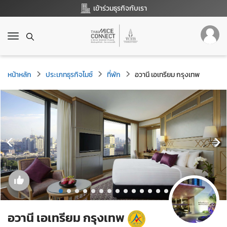
เข้าร่วมธุรกิจกับเรา
T
o
g
g
หน้าหลัก
ประเภทธุรกิจไมซ์
ที่พัก
อวานี เอเทรียม กรุงเทพ
l
e
n
a
v
i
g
a
t
i
o
n
อวานี เอเทรียม กรุงเทพ