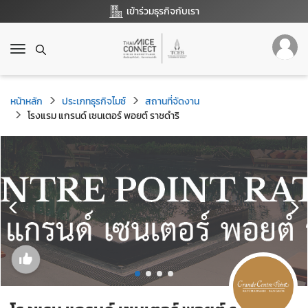
เข้าร่วมธุรกิจกับเรา
T
o
g
g
หน้าหลัก
ประเภทธุรกิจไมซ์
สถานที่จัดงาน
l
โรงแรม แกรนด์ เซนเตอร์ พอยต์ ราชดำริ
e
n
a
v
i
g
a
t
i
o
n