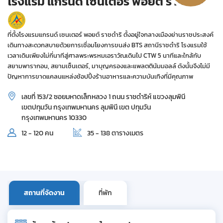
โรงแรม แกรนด์ เซนเตอร์ พอยต์ ราชดำริ
ที่ตั้งโรงแรมแกรนด์ เซนเตอร์ พอยต์ ราชดำริ ตั้งอยู่ใจกลางเมืองย่านราชประสงค์
เดินทางสะดวกสบายด้วยการเชื่อมโยงการขนส่ง BTS สถานีราชดำริ โรงแรมใช้
เวลาเดินเพียงไม่กี่นาทีสู่ศาลพระพรหมเอราวัณเดินไป CTW 5 นาทีและใกล้กับ
สยามพารากอน, สยามเซ็นเตอร์, มาบุญครองและแพลตตินัมมอลล์ ดังนั้นจึงไม่มี
ปัญหาการขาดแคลนแหล่งช้อปปิ้งร้านอาหารและความบันเทิงที่มีคุณภาพ
เลขที่ 153/2 ซอยมหาดเล็กหลวง 1 ถนน ราชดำริห์ แขวงลุมพินี
เขตปทุมวัน กรุงเทพมหานคร ลุมพินี เขต ปทุมวัน
กรุงเทพมหานคร 10330
12 - 120 คน
35 - 138 ตารางเมตร
สถานที่จัดงาน
ที่พัก