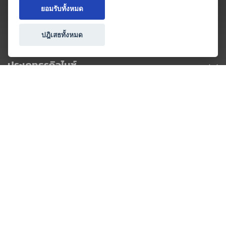
ยอมรับทั้งหมด
ปฎิเสธทั้งหมด
ประเภทธุรกิจไมซ์
โปรโมชัน & แคมเปญ
ไมซ์อัปเดต
วางแผนการจัดงาน
เข้าร่วมธุรกิจกับเรา
เกี่ยวกับเรา