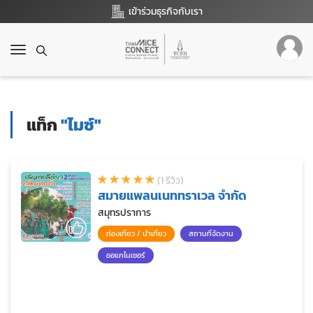
เข้าร่วมธุรกิจกับเรา
T
o
g
g
l
แท็ก
"ไมซ์"
e
n
a
v
(1 รีวิว)
i
สมายแพลนเนททราเวล จำกัด
g
a
สมุทรปราการ
t
ท่องเที่ยว / นำเที่ยว
สถานที่จัดงาน
i
o
ออแกไนเซอร์
n