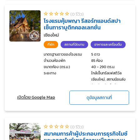
(0 รีวิว)
โรงแรมคุ้มพญา รีสอร์ทแอนด์สปา
เซ็นทาราบูติกคอลเลกชั่น
เชียงใหม่
ที่พัก
สถานที่จัดงาน
อาหารและเครื่องดื่ม
มาตรฐานดาวของโรงแรม
5 ดาว
จำนวนห้องพัก
85 ห้อง
ขนาดห้อง (ตร.ม.)
40 - 290 ตร.ม.
ระยะทาง
ใกล้เซ็นทรัลเฟสติวัล
เชียงใหม่, สถานนีขนส่ง
จังหวัดเชียงใหม่,
มหาวิทยาลัยพายัพ
เปิดโดย Google Map
ดูข้อมูลสถานที่
(0 รีวิว)
สมาคมการค้าผู้ประกอบการธุรกิจไมซ์