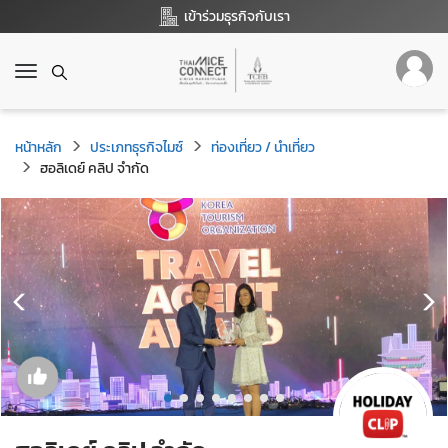
เข้าร่วมธุรกิจกับเรา
T
o
g
g
หน้าหลัก
ประเภทธุรกิจไมซ์
ท่องเที่ยว / นำเที่ยว
l
ฮอลิเดย์ คลิป จำกัด
e
n
a
v
i
g
a
t
i
o
n