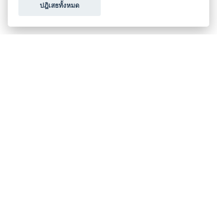
ปฎิเสธทั้งหมด
ขอใบเสนอราคา
ประเภทธุรกิจไมซ์
โปรโมชัน & แคมเปญ
ไมซ์อัปเดต
วางแผนการจัดงาน
เข้าร่วมธุรกิจกับเรา
เกี่ยวกับเรา
ติดต่อ