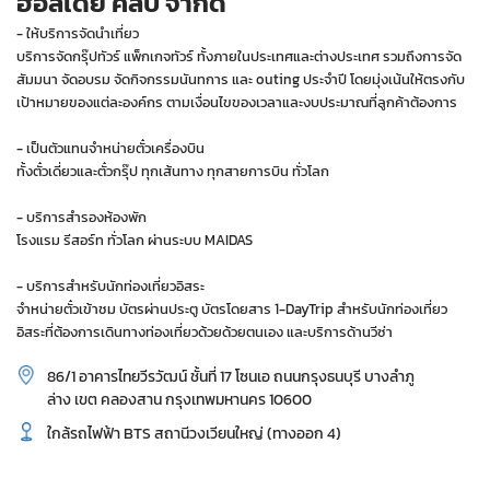
ฮอลิเดย์ คลิป จำกัด
- ให้บริการจัดนำเที่ยว
บริการจัดกรุ๊ปทัวร์ แพ็กเกจทัวร์ ทั้งภายในประเทศและต่างประเทศ รวมถึงการจัด
สัมมนา จัดอบรม จัดกิจกรรมนันทการ และ outing ประจำปี โดยมุ่งเน้นให้ตรงกับ
เป้าหมายของแต่ละองค์กร ตามเงื่อนไขของเวลาและงบประมาณที่ลูกค้าต้องการ
- เป็นตัวแทนจำหน่ายตั๋วเครื่องบิน
ทั้งตั๋วเดี่ยวและตั๋วกรุ๊ป ทุกเส้นทาง ทุกสายการบิน ทั่วโลก
- บริการสำรองห้องพัก
โรงแรม รีสอร์ท ทั่วโลก ผ่านระบบ MAIDAS
- บริการสำหรับนักท่องเที่ยวอิสระ
จำหน่ายตั๋วเข้าชม บัตรผ่านประตู บัตรโดยสาร 1-DayTrip สำหรับนักท่องเที่ยว
อิสระที่ต้องการเดินทางท่องเที่ยวด้วยด้วยตนเอง และบริการด้านวีซ่า
86/1 อาคารไทยวีรวัฒน์ ชั้นที่ 17 โซนเอ ถนนกรุงธนบุรี บางลำภู
ล่าง เขต คลองสาน กรุงเทพมหานคร 10600
ใกล้รถไฟฟ้า BTS สถานีวงเวียนใหญ่ (ทางออก 4)