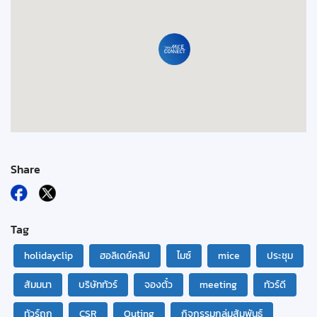
Share
Tag
holidayclip
ฮอลิเดย์คลิป
ไมซ์
mice
ประชุม
สัมมนา
บริษัททัวร์
จองตั๋ว
meeting
ทัวร์ดี
ทัวร์ถูก
CSR
Outing
กิจกรรมกลุ่มสัมพันธ์