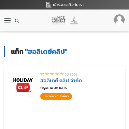
เข้าร่วมธุรกิจกับเรา
T
o
g
g
l
แท็ก
"ฮอลิเดย์คลิป"
e
n
a
v
(0 รีวิว)
i
ฮอลิเดย์ คลิป จำกัด
g
a
กรุงเทพมหานคร
t
ท่องเที่ยว / นำเที่ยว
i
o
n