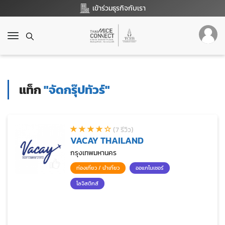
เข้าร่วมธุรกิจกับเรา
T
o
g
g
l
แท็ก
"จัดกรุ๊ปทัวร์"
e
n
a
v
(7 รีวิว)
i
VACAY THAILAND
g
a
กรุงเทพมหานคร
t
ท่องเที่ยว / นำเที่ยว
ออแกไนเซอร์
i
o
โลจิสติกส์
n