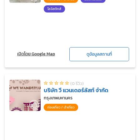
โลจิสติกส์
เปิดโดย Google Map
ดูข้อมูลสถานที่
(0 รีวิว)
บริษัท วี แวนเดอร์ลัสท์ จำกัด
กรุงเทพมหานคร
ท่องเที่ยว / นำเที่ยว