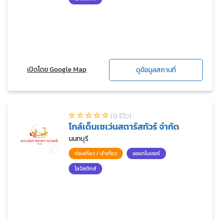
เปิดโดย Google Map
ดูข้อมูลสถานที่
(0 รีวิว)
โกล์เด็นเซเว่นสตาร์สทัวร์ จำกัด
นนทบุรี
ท่องเที่ยว / นำเที่ยว
ออแกไนเซอร์
โลจิสติกส์