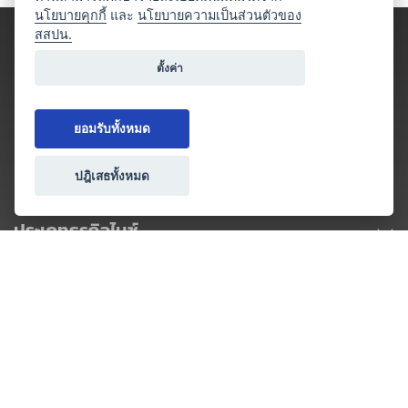
นโยบายคุกกี้
และ
นโยบายความเป็นส่วนตัวของ
สสปน.
ตั้งค่า
ยอมรับทั้งหมด
ปฎิเสธทั้งหมด
ประเภทธุรกิจไมซ์
โปรโมชัน & แคมเปญ
ไมซ์อัปเดต
วางแผนการจัดงาน