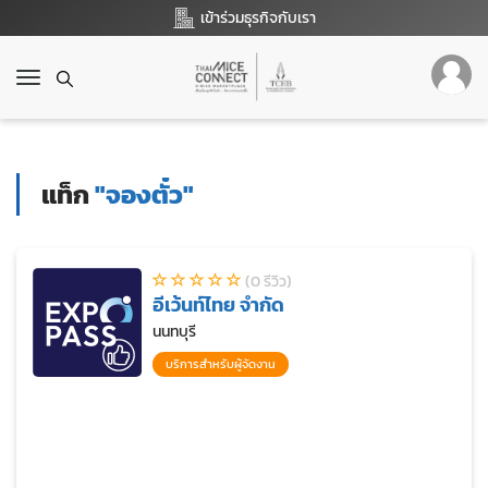
เข้าร่วมธุรกิจกับเรา
T
o
g
g
l
แท็ก
"จองตั๋ว"
e
n
a
v
(0 รีวิว)
i
อีเว้นท์ไทย จำกัด
g
a
นนทบุรี
t
บริการสำหรับผู้จัดงาน
i
o
n