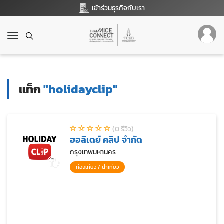
เข้าร่วมธุรกิจกับเรา
T
o
g
g
l
แท็ก
"holidayclip"
e
n
a
v
(0 รีวิว)
i
ฮอลิเดย์ คลิป จำกัด
g
a
กรุงเทพมหานคร
t
ท่องเที่ยว / นำเที่ยว
i
o
n