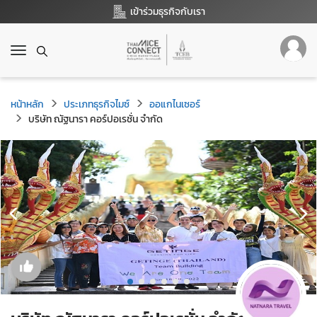
เข้าร่วมธุรกิจกับเรา
T
o
g
g
หน้าหลัก
ประเภทธุรกิจไมซ์
ออแกไนเซอร์
l
บริษัท ณัฐนารา คอร์ปอเรชั่น จำกัด
e
n
a
v
i
g
a
t
i
o
n