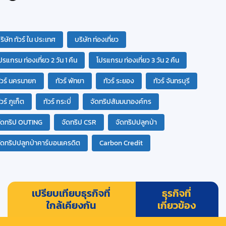
ริษัท ทัวร์ ใน ประเทศ
บริษัท ท่องเที่ยว
ปรแกรม ท่องเที่ยว 2 วัน 1 คืน
โปรแกรม ท่องเที่ยว 3 วัน 2 คืน
ัวร์ นครนายก
ทัวร์ พัทยา
ทัวร์ ระยอง
ทัวร์ จันทรบุรี
ัวร์ ภูเก็ต
ทัวร์ กระบี่
จัดทริปสัมมนาองค์กร
ัดทริป OUTING
จัดทริป CSR
จัดทริปปลูกป่า
ัดทริปปลูกป่าคาร์บอนเครดิต
Carbon Credit
เปรียบเทียบธุรกิจที่
ธุรกิจที่
ใกล้เคียงกัน
เกี่ยวข้อง