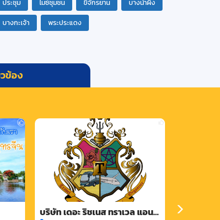
ประชุม
ไมซ์ชุมชน
ขี่จักรยาน
บางน้ำผึ้ง
บางกะเจ้า
พระประแดง
่ยวข้อง
บริษัท เดอะ ริชเนส ทราเวล แอนด์
บริษัท ลีเช