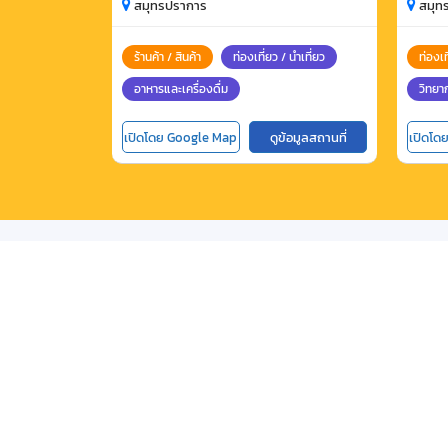
แปรรูปชันโรงตำบลบางน้ำผึ้ง
เชอร์
สมุทรปราการ
สมุท
ร้านค้า / สินค้า
ท่องเที่ยว / นำเที่ยว
ท่องเท
อาหารและเครื่องดื่ม
วิทยา
เปิดโดย Google Map
ดูข้อมูลสถานที่
เปิดโด