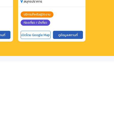
ออแกไนเซอร์ จำกัด
สมุทรปราการ
สมุทรปรากา
บริการสำหรับผู้จัดงาน
ท่องเที่ยว / นำ
ท่องเที่ยว / นำเที่ยว
านที่
เปิดโดย Google Map
ดูข้อมูลสถานที่
เปิดโดย Goog