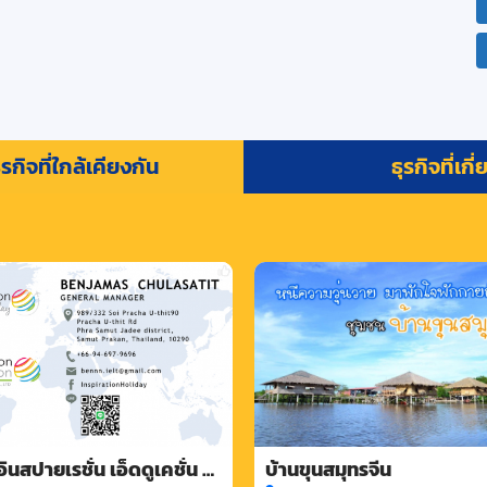
รกิจที่ใกล้เคียงกัน
ธุรกิจที่เกี
ินสปายเรชั่น เอ็ดดูเคชั่น ลี
บ้านขุนสมุทรจีน