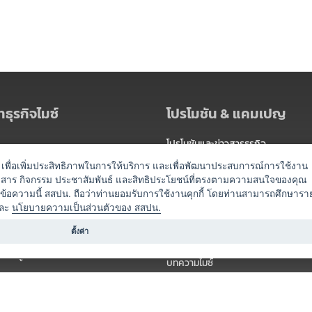
ธุรกิจไมซ์
โปรโมชัน & แคมเปญ
โปรโมชันและข่าวสารธุรกิจ
ัดงาน
แพ็กเกจ
es) เพื่อเพิ่มประสิทธิภาพในการให้บริการ และเพื่อพัฒนาประสบการณ์การใช้งาน
าวสาร กิจกรรม ประชาสัมพันธ์ และสิทธิประโยชน์ที่ตรงตามความสนใจของคุณ
 / นำเที่ยว
แคมเปญ
ดข้อความนี้ สสปน. ถือว่าท่านยอมรับการใช้งานคุกกี้ โดยท่านสามารถศึกษารา
ไมซ์อัปเดต
ละ
นโยบายความเป็นส่วนตัวของ สสปน.
อร์
ครื่องดื่ม
ตั้งค่า
ข่าวสารจากเรา
หรับผู้จัดงาน
บทความไมซ์
องค์ความรู้ไมซ์
ี่เกี่ยวข้อง (ภาครัฐ/สมาคม)
วิดีโอไมซ์