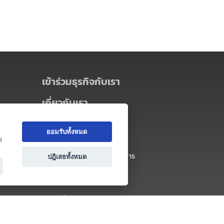
เข้าร่วมธุรกิจกับเรา
เกี่ยวกับเรา
เกี่ยวกับ Thai MICE Connect
ยอมรับทั้งหมด
นโยบายความเป็นส่วนตัว
ย
ข้อตกลง และเงื่อนไขการใช้บริการ
ปฎิเสธทั้งหมด
ติดต่อ
คำถามที่พบบ่อย
ติดต่อเรา