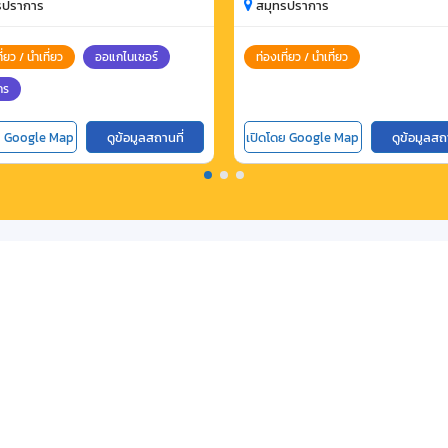
 แอนด์ ทราเวล
รปราการ
สมุทรปราการ
ี่ยว / นำเที่ยว
ออแกไนเซอร์
ท่องเที่ยว / นำเที่ยว
กร
ย Google Map
ดูข้อมูลสถานที่
เปิดโดย Google Map
ดูข้อมูลสถ