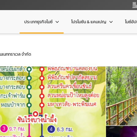
ประเภทธุรกิจไมซ์
โปรโมชัน & แคมเปญ
ไมซ์อั
เนททราเวล จำกัด