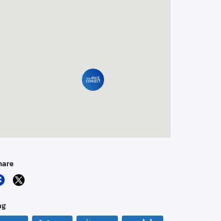
hare
ag